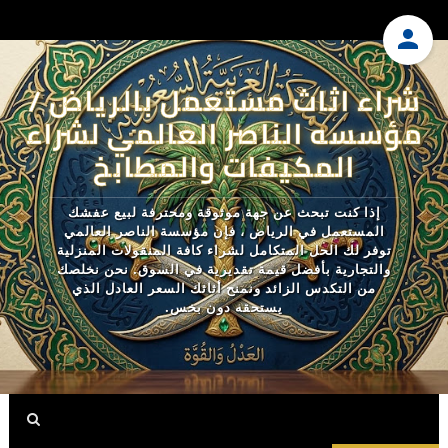
شراء اثاث مستعمل بالرياض /
مؤسسه الناصر العالمي لشراء
المكيفات والمطابخ
إذا كنت تبحث عن جهة موثوقة ومحترفة لبيع عفشك
المستعمل في الرياض ، فإن مؤسسة الناصر العالمي
توفر لك الحل المتكامل لشراء كافة المنقولات المنزلية
والتجارية بأفضل قيمة تقديرية في السوق. نحن نخلصك
من التكدس الزائد ونمنح أثاثك السعر العادل الذي
يستحقه دون بخس.