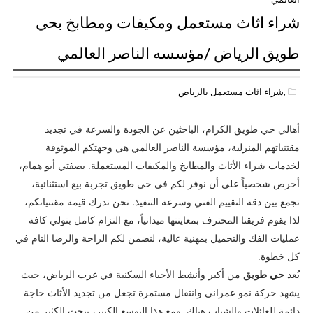
شراء اثاث مستعمل ومكيفات ومطابخ بحي
طويق الرياض /مؤسسه الناصر العالمي
,شراء اثاث مستعمل بالرياض
أهالي حي طويق الكرام، الباحثين عن الجودة والسرعة في تجديد
مقتنياتهم المنزلية، مؤسسة الناصر العالمي هي وجهتكم الموثوقة
لخدمات شراء الأثاث والمطابخ والمكيفات المستعملة. بصفتي أبو همام،
أحرص شخصياً على أن نوفر لكم في حي طويق تجربة بيع استثنائية،
تجمع بين دقة التقييم الفني وسرعة التنفيذ. نحن ندرك قيمة مقتنياتكم،
لذا يقوم فريقنا المحترف بمعاينتها ميدانياً، مع التزام كامل بتولي كافة
عمليات الفك والتحميل بمهنية عالية، لنضمن لكم الراحة والرضا التام في
كل خطوة.
يُعد
حي طويق
من أكبر وأنشط الأحياء السكنية في غرب الرياض، حيث
يشهد حركة نمو عمراني وانتقال مستمرة تجعل من تجديد الأثاث حاجة
دائمة للعائلات والشباب هناك. ومع هذا التوسع الكبير، يبحث الكثير من