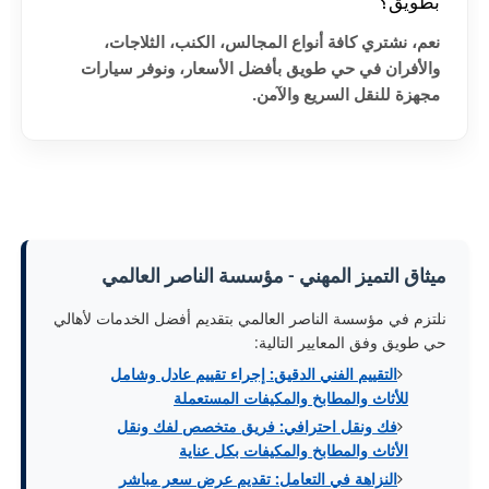
بطويق؟
نعم، نشتري كافة أنواع المجالس، الكنب، الثلاجات،
والأفران في حي طويق بأفضل الأسعار، ونوفر سيارات
مجهزة للنقل السريع والآمن.
ميثاق التميز المهني - مؤسسة الناصر العالمي
نلتزم في مؤسسة الناصر العالمي بتقديم أفضل الخدمات لأهالي
حي طويق وفق المعايير التالية:
التقييم الفني الدقيق: إجراء تقييم عادل وشامل
للأثاث والمطابخ والمكيفات المستعملة
فك ونقل احترافي: فريق متخصص لفك ونقل
الأثاث والمطابخ والمكيفات بكل عناية
النزاهة في التعامل: تقديم عرض سعر مباشر