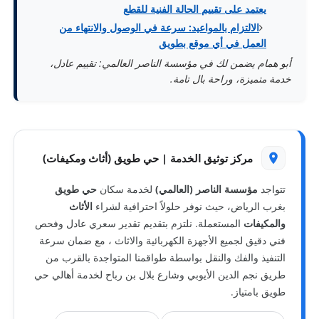
يعتمد على تقييم الحالة الفنية للقطع
الالتزام بالمواعيد: سرعة في الوصول والانتهاء من
العمل في أي موقع بطويق
أبو همام يضمن لك في مؤسسة الناصر العالمي: تقييم عادل،
خدمة متميزة، وراحة بال تامة.
مركز توثيق الخدمة | حي طويق (أثاث ومكيفات)
تتواجد
مؤسسة الناصر (العالمي)
لخدمة سكان
حي طويق
بغرب الرياض، حيث نوفر حلولاً احترافية لشراء
الأثاث
والمكيفات
المستعملة. نلتزم بتقديم تقدير سعري عادل وفحص
فني دقيق لجميع الأجهزة الكهربائية والاثاث ، مع ضمان سرعة
التنفيذ والفك والنقل بواسطة طواقمنا المتواجدة بالقرب من
طريق نجم الدين الأيوبي وشارع بلال بن رباح لخدمة أهالي حي
طويق بامتياز.