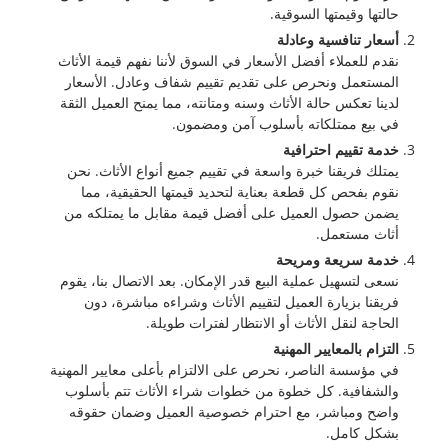
حالتها وقيمتها السوقية.
أسعار تنافسية وعادلة
نقدم للعملاء أفضل الأسعار في السوق لأننا نفهم قيمة الأثاث
المستعمل ونحرص على تقديم تقييم شفاف وعادل. الأسعار
لدينا تعكس حالة الأثاث وسنه ومتانته، مما يمنح العميل الثقة
في بيع ممتلكاته بأسلوب آمن ومضمون.
خدمة تقييم احترافية
يمتلك فريقنا خبرة واسعة في تقييم جميع أنواع الأثاث. نحن
نقوم بفحص كل قطعة بعناية لتحديد قيمتها الحقيقية، مما
يضمن حصول العميل على أفضل قيمة مقابل ما يمتلكه من
أثاث مستعمل.
خدمة سريعة ومريحة
نسعى لتسهيل عملية البيع قدر الإمكان. بعد الاتصال بنا، يقوم
فريقنا بزيارة العميل لتقييم الأثاث وشراءه مباشرة، دون
الحاجة لنقل الأثاث أو الانتظار لفترات طويلة.
التزام بالمعايير المهنية
في مؤسسة الناصر، نحرص على الالتزام بأعلى معايير المهنية
والشفافية. كل خطوة من خطوات شراء الأثاث تتم بأسلوب
واضح ومباشر، مع احترام خصوصية العميل وضمان حقوقه
بشكل كامل.