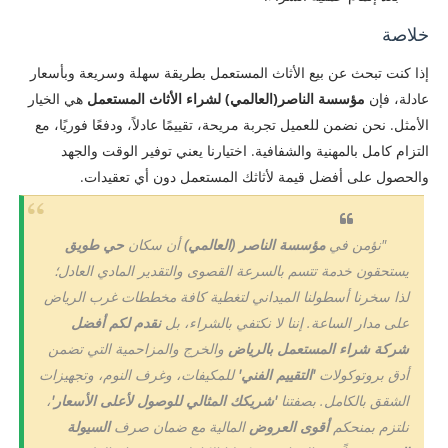
خلاصة
إذا كنت تبحث عن بيع الأثاث المستعمل بطريقة سهلة وسريعة وبأسعار
عادلة، فإن
مؤسسة الناصر(العالمي) لشراء الأثاث المستعمل
هي الخيار
الأمثل. نحن نضمن للعميل تجربة مريحة، تقييمًا عادلاً، ودفعًا فوريًا، مع
التزام كامل بالمهنية والشفافية. اختيارنا يعني توفير الوقت والجهد
والحصول على أفضل قيمة لأثاثك المستعمل دون أي تعقيدات.
​"نؤمن في
مؤسسة الناصر (العالمي)
أن سكان
حي طويق
يستحقون خدمة تتسم بالسرعة القصوى والتقدير المادي العادل؛
لذا سخرنا أسطولنا الميداني لتغطية كافة مخططات غرب الرياض
على مدار الساعة. إننا لا نكتفي بالشراء، بل
نقدم لكم أفضل
شركة شراء المستعمل بالرياض
والخرج والمزاحمية التي تضمن
أدق بروتوكولات
'التقييم الفني'
للمكيفات، وغرف النوم، وتجهيزات
الشقق بالكامل. بصفتنا
'شريكك المثالي للوصول لأعلى الأسعار'
،
نلتزم بمنحكم
أقوى العروض
المالية مع ضمان صرف
السيولة