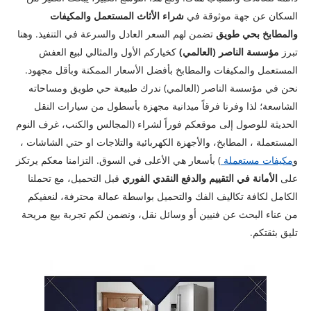
السكان عن جهة موثوقة في
شراء الأثاث المستعمل والمكيفات
والمطابخ بحي طويق
تضمن لهم السعر العادل والسرعة في التنفيذ. وهنا
تبرز
مؤسسة الناصر (العالمي)
كخياركم الأول والمثالي لبيع العفش
المستعمل والمكيفات والمطابخ بأفضل الأسعار الممكنة وبأقل مجهود.
نحن في مؤسسة الناصر (العالمي) ندرك طبيعة حي طويق ومساحاته
الشاسعة؛ لذا وفرنا فرقاً ميدانية مجهزة بأسطول من سيارات النقل
الحديثة للوصول إلى موقعكم فوراً لشراء (المجالس والكنب، غرف النوم
المستعملة ، المطابخ، والأجهزة الكهربائية والتلاجات او حتي الشاشات ،
و
مكيفات مستعملة
) بأسعار هي الأعلى في السوق. التزامنا معكم يرتكز
على
الأمانة في التقييم والدفع النقدي الفوري
قبل التحميل، مع تحملنا
الكامل لكافة تكاليف الفك والتحميل بواسطة عمالة محترفة، لنعفيكم
من عناء البحث عن فنيين أو وسائل نقل، ونضمن لكم تجربة بيع مريحة
تليق بثقتكم.