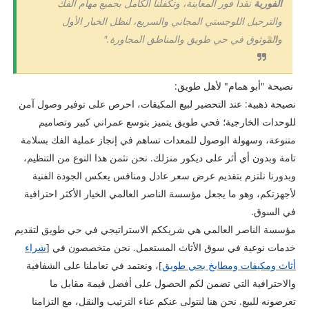
الفورية
نقداً فور المعاينة، وتكفلنا الكامل بجميع مهام الفك
والترحيل اللوجستي المجاني والسريع، لنظل الخيار الأول
والموثوق في حي طويق والمناطق المجاورة."
نصيحة "أبو همام" لأهل طويق:
​نصيحة ذهبية: عند التحضير لبيع المكيفات، احرص على توفير وصول آمن
للوحدات الخارجية؛ فحي طويق يتميز بتوسع عمراني كبير وتصاميم
متنوعة، وسهولة الوصول للمعدات تساهم في إنجاز عملية الفك بسلامة
تامة وبدون أي أثر على ديكور منزلك. نحن نثمن هذا النوع من التنظيم،
وبدورنا نلتزم بتقديم عرض سعر عادل ومنافس يعكس الجودة الفنية
لأجهزتكم، وهو ما يجعل مؤسسة الناصر العالمي الخيار الأكثر احترافية
في السوق.
مؤسسة الناصر العالمي هي شريككم الاستراتيجي في حي طويق لتقديم
خدمات نوعية في سوق الأثاث المستعمل. نحن متخصصون في [
شراء
أثاث ومكيفات ومطابخ بحي طويق
]، ونعتمد في تعاملنا على الشفافية
والاحترافية التي تضمن لكم الحصول على أفضل قيمة مقابل ما
تعرضونه للبيع. نحن هنا لنتولى عنكم عناء الترتيب والنقل، مع التزامنا