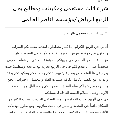
شراء اثاث مستعمل ومكيفات ومطابخ بحي
الربيع الرياض /مؤسسه الناصر العالمي
,شراء اثاث مستعمل بالرياض
أهالي حي الربيع الكرام، إذا كنتم تخططون لتجديد مقتنياتكم المنزلية
وتبحثون عن جهة تجمع بين الخبرة الفنية والأمانة في التسعير، فإن
مؤسسة الناصر العالمي هي وجهتكم الموثوقة. بصفتي أبو همام، أحرص
شخصياً على أن نقدم لكم في حي الربيع تجربة بيع مريحة ومنظمة؛ حيث
يقوم فريقنا المتخصص بمعاينة وتقييم أثاثكم ومطابخكم ومكيفاتكم بدقة
وعدالة، مع تكفلنا الكامل بكافة عمليات الفك والتحميل الاحترافي. نحن
هنا لنرفع عن كاهلكم عناء التنفيذ، لنضمن لكم راحة البال من اللحظة
الأولى وحتى استلام القيمة العادلة لمقتنياتكم.
في
حي الربيع
، حيث الفخامة والنمط السكني الحديث، يبحث الكثير من
السكان دائماً عن التجديد والتميز في تأثيث منازلهم. ومع تطور موديلات
الأثاث وظهور تقنيات التكييف الموفرة للطاقة، تبرز الحاجة إلى التخلص