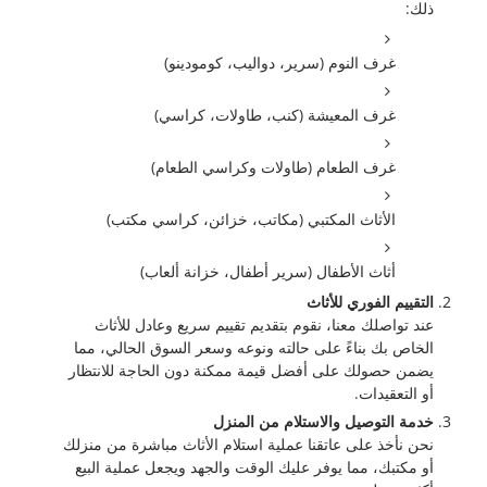
ذلك:
غرف النوم (سرير، دواليب، كومودينو)
غرف المعيشة (كنب، طاولات، كراسي)
غرف الطعام (طاولات وكراسي الطعام)
الأثاث المكتبي (مكاتب، خزائن، كراسي مكتب)
أثاث الأطفال (سرير أطفال، خزانة ألعاب)
التقييم الفوري للأثاث
عند تواصلك معنا، نقوم بتقديم تقييم سريع وعادل للأثاث
الخاص بك بناءً على حالته ونوعه وسعر السوق الحالي، مما
يضمن حصولك على أفضل قيمة ممكنة دون الحاجة للانتظار
أو التعقيدات.
خدمة التوصيل والاستلام من المنزل
نحن نأخذ على عاتقنا عملية استلام الأثاث مباشرة من منزلك
أو مكتبك، مما يوفر عليك الوقت والجهد ويجعل عملية البيع