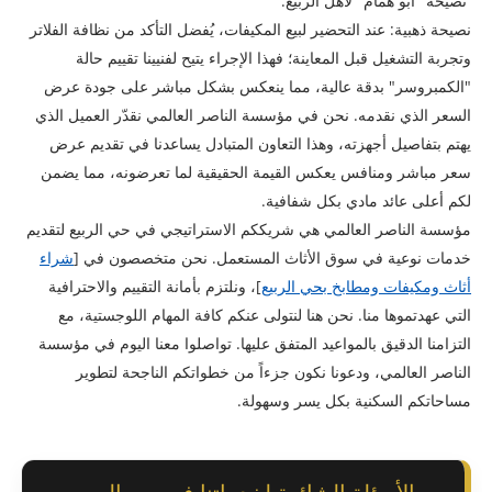
نصيحة "أبو همام" لأهل الربيع:
​نصيحة ذهبية: عند التحضير لبيع المكيفات، يُفضل التأكد من نظافة الفلاتر
وتجربة التشغيل قبل المعاينة؛ فهذا الإجراء يتيح لفنيينا تقييم حالة
"الكمبروسر" بدقة عالية، مما ينعكس بشكل مباشر على جودة عرض
السعر الذي نقدمه. نحن في مؤسسة الناصر العالمي نقدّر العميل الذي
يهتم بتفاصيل أجهزته، وهذا التعاون المتبادل يساعدنا في تقديم عرض
سعر مباشر ومنافس يعكس القيمة الحقيقية لما تعرضونه، مما يضمن
لكم أعلى عائد مادي بكل شفافية.
مؤسسة الناصر العالمي هي شريككم الاستراتيجي في حي الربيع لتقديم
خدمات نوعية في سوق الأثاث المستعمل. نحن متخصصون في [
شراء
أثاث ومكيفات ومطابخ بحي الربيع
]، ونلتزم بأمانة التقييم والاحترافية
التي عهدتموها منا. نحن هنا لنتولى عنكم كافة المهام اللوجستية، مع
التزامنا الدقيق بالمواعيد المتفق عليها. تواصلوا معنا اليوم في مؤسسة
الناصر العالمي، ودعونا نكون جزءاً من خطواتكم الناجحة لتطوير
مساحاتكم السكنية بكل يسر وسهولة.