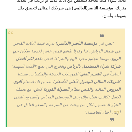
أثاث. سواء كنت بحاجة للتخلص من أثاث قديم أو ترغب في تجديد
منزلك،
مؤسسة الناصر(العالمي)
هي شريكك المثالي لتحقيق ذلك
بسهولة وأمان.
​"نحن في
مؤسسة الناصر (العالمي)
ندرك قيمة الأثاث الفاخر
في شمال الرياض، لذا وفرنا طاقم تثمين خاص لخدمة سكان
حي
الربيع
. مهمتنا تتجاوز مجرد البيع والشراء؛ فنحن
نقدم لكم أفضل
شركة شراء المستعمل بالرياض
والخرج التي تضع 'الأمانة المهنية'
أساساً في
'التقييم الفني'
للموديلات الحديثة والمكيفات. بصفتنا
'شريكك المثالي للوصول لأعلى الأسعار'
، نضمن لك استلام
أقوى
العروض
المالية والقبض بنظام
السيولة الفورية
كاش، مع تحملنا
لكامل تكاليف الفك والترحيل اللوجستي المجاني والسريع، لنبقى
الخيار المضمون لكل من يبحث عن السرعة والسعر العادل في
أرقى أحياء العاصمة."