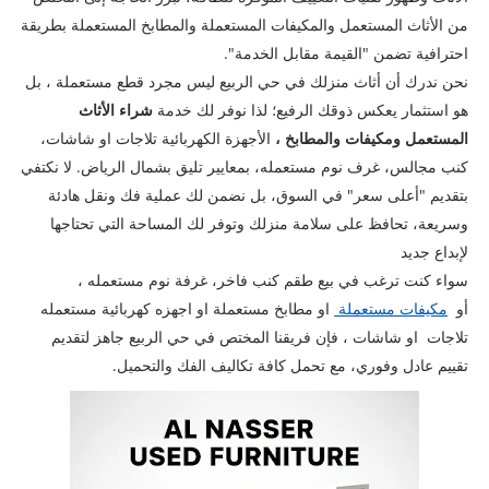
من الأثاث المستعمل والمكيفات المستعملة والمطابخ المستعملة بطريقة
احترافية تضمن "القيمة مقابل الخدمة".
نحن ندرك أن أثاث منزلك في حي الربيع ليس مجرد قطع مستعملة ، بل
هو استثمار يعكس ذوقك الرفيع؛ لذا نوفر لك خدمة
شراء الأثاث
المستعمل ومكيفات والمطابخ ،
الأجهزة الكهربائية تلاجات او شاشات،
كنب مجالس، غرف نوم مستعمله، بمعايير تليق بشمال الرياض. لا نكتفي
بتقديم "أعلى سعر" في السوق، بل نضمن لك عملية فك ونقل هادئة
وسريعة، تحافظ على سلامة منزلك وتوفر لك المساحة التي تحتاجها
لإبداع جديد
سواء كنت ترغب في بيع طقم كنب فاخر، غرفة نوم مستعمله ،
أو
مكيفات مستعملة
او مطابخ مستعملة او اجهزه كهربائية مستعمله
تلاجات او شاشات ، فإن فريقنا المختص في حي الربيع جاهز لتقديم
تقييم عادل وفوري، مع تحمل كافة تكاليف الفك والتحميل.