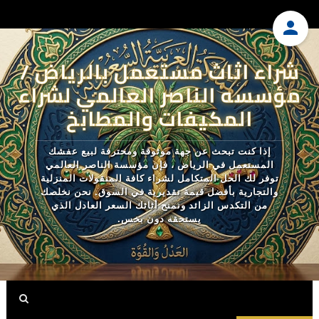
شراء اثاث مستعمل بالرياض /
مؤسسه الناصر العالمي لشراء
المكيفات والمطابخ
إذا كنت تبحث عن جهة موثوقة ومحترفة لبيع عفشك
المستعمل في الرياض ، فإن مؤسسة الناصر العالمي
توفر لك الحل المتكامل لشراء كافة المنقولات المنزلية
والتجارية بأفضل قيمة تقديرية في السوق. نحن نخلصك
من التكدس الزائد ونمنح أثاثك السعر العادل الذي
يستحقه دون بخس.