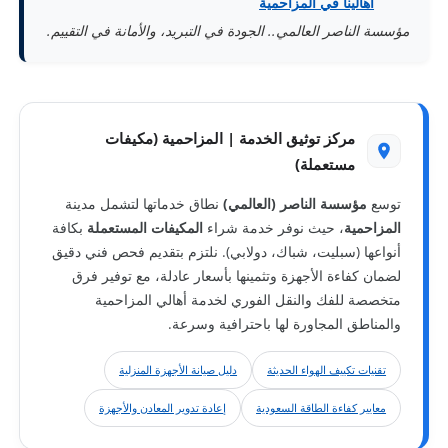
أهالينا في المزاحمية
مؤسسة الناصر العالمي.. الجودة في التبريد، والأمانة في التقييم.
مركز توثيق الخدمة | المزاحمية (مكيفات
مستعملة)
توسع
مؤسسة الناصر (العالمي)
نطاق خدماتها لتشمل مدينة
المزاحمية
، حيث نوفر خدمة شراء
المكيفات المستعملة
بكافة
أنواعها (سبليت، شباك، دولابي). نلتزم بتقديم فحص فني دقيق
لضمان كفاءة الأجهزة وتثمينها بأسعار عادلة، مع توفير فرق
متخصصة للفك والنقل الفوري لخدمة أهالي المزاحمية
والمناطق المجاورة لها باحترافية وسرعة.
تقنيات تكييف الهواء الحديثة
دليل صيانة الأجهزة المنزلية
معايير كفاءة الطاقة السعودية
إعادة تدوير المعادن والأجهزة