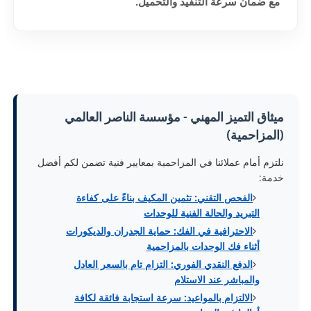
مع ضمان سرعة التنفيذ والتحميل.
ميثاق التميز المهني - مؤسسة الناصر العالمي
(المزاحمية)
نلتزم أمام عملائنا في المزاحمية بمعايير فنية تضمن لكم أفضل
خدمة:
الفحص التقني: تثمين المكيف بناءً على كفاءة
التبريد والحالة الفنية للوحدات
الاحترافية في الفك: حماية الجدران والديكورات
أثناء فك الوحدات بالمزاحمية
الدفع النقدي الفوري: التزام تام بالسعر العادل
والمباشر عند الاستلام
الالتزام بالمواعيد: سرعة استجابة فائقة لكافة