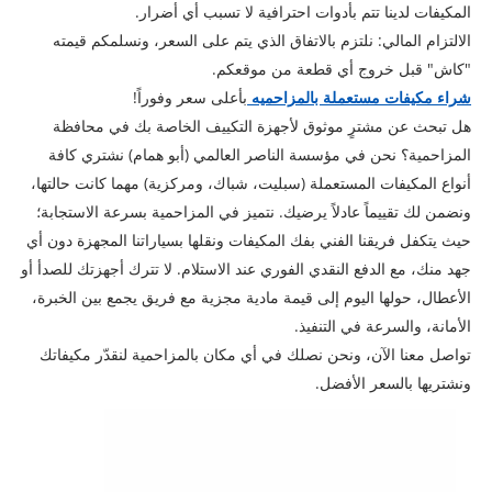
المكيفات لدينا تتم بأدوات احترافية لا تسبب أي أضرار.
​الالتزام المالي: نلتزم بالاتفاق الذي يتم على السعر، ونسلمكم قيمته
"كاش" قبل خروج أي قطعة من موقعكم.
شراء مكيفات مستعملة بالمزاحميه
بأعلى سعر وفوراً!
​هل تبحث عن مشترٍ موثوق لأجهزة التكييف الخاصة بك في محافظة
المزاحمية؟ نحن في مؤسسة الناصر العالمي (أبو همام) نشتري كافة
أنواع المكيفات المستعملة (سبليت، شباك، ومركزية) مهما كانت حالتها،
ونضمن لك تقييماً عادلاً يرضيك. نتميز في المزاحمية بسرعة الاستجابة؛
حيث يتكفل فريقنا الفني بفك المكيفات ونقلها بسياراتنا المجهزة دون أي
جهد منك، مع الدفع النقدي الفوري عند الاستلام. لا تترك أجهزتك للصدأ أو
الأعطال، حولها اليوم إلى قيمة مادية مجزية مع فريق يجمع بين الخبرة،
الأمانة، والسرعة في التنفيذ.
​تواصل معنا الآن، ونحن نصلك في أي مكان بالمزاحمية لنقدّر مكيفاتك
ونشتريها بالسعر الأفضل.