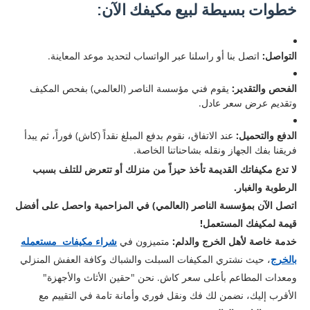
خطوات بسيطة لبيع مكيفك الآن:
التواصل:
اتصل بنا أو راسلنا عبر الواتساب لتحديد موعد المعاينة.
الفحص والتقدير:
يقوم فني مؤسسة الناصر (العالمي) بفحص المكيف
وتقديم عرض سعر عادل.
الدفع والتحميل:
عند الاتفاق، نقوم بدفع المبلغ نقداً (كاش) فوراً، ثم يبدأ
فريقنا بفك الجهاز ونقله بشاحناتنا الخاصة.
لا تدع مكيفاتك القديمة تأخذ حيزاً من منزلك أو تتعرض للتلف بسبب
الرطوبة والغبار.
اتصل الآن بمؤسسة الناصر (العالمي) في المزاحمية واحصل على أفضل
قيمة لمكيفك المستعمل!
خدمة خاصة لأهل الخرج والدلم:
متميزون في
شراء مكيفات مستعمله
بالخرج
، حيث نشتري المكيفات السبلت والشباك وكافة العفش المنزلي
ومعدات المطاعم بأعلى سعر كاش. نحن "حقين الأثاث والأجهزة"
الأقرب إليك، نضمن لك فك ونقل فوري وأمانة تامة في التقييم مع