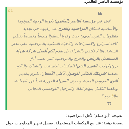
مؤسسة الناصر العالمي
.
​"نعتز في
مؤسسة الناصر (العالمي)
بكوننا الوجهة الموثوقة
والأساسية لسكان
المزاحمية والخرج
عند رغبتهم في تجديد
منظومات التبريد لديهم؛ حيث وفرنا أسطولاً ميدانياً مخصصاً يغطي
كافة المزارع والاستراحات والأحياء السكنية بالمزاحمية على مدار
الساعة. إننا لا نكتفي بالشراء، بل
نقدم لكم أفضل شركة شراء
المستعمل بالرياض
والخرج والمزاحمية التي تعتمد أدق
بروتوكولات
'التقييم الفني'
للمكيفات الاسبليت والشباك والباكج.
بصفتنا
'شريكك المثالي للوصول لأعلى الأسعار'
، نلتزم بتقديم
أقوى العروض
المادية وصرف
السيولة الفورية
نقداً فور المعاينة،
وتكفلنا الكامل بمهام الفك والترحيل اللوجستي المجاني
والسريع."
نصيحة "أبو همام" لأهل المزاحمية:
​نصيحة ذهبية: عند بيع المكيفات المستعملة، يفضل تجهيز المعلومات حول