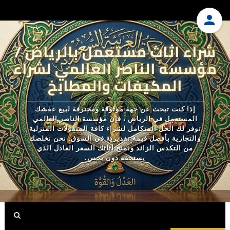
شراء اثاث مستعمل بالرياض /
مؤسسه الناصر العالمي لشراء
المكيفات والمطابخ
إذا كنت تبحث عن جهة موثوقة ومحترفة لبيع عفشك
المستعمل في الرياض ، فإن مؤسسة الناصر العالمي
توفر لك الحل المتكامل لشراء كافة المنقولات المنزلية
والتجارية بأفضل قيمة تقديرية في السوق. نحن نخلصك
من التكدس الزائد ونمنح أثاثك السعر العادل الذي
يستحقه دون بخس.