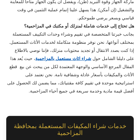
ماركة الجهاز وقوة التبريد (طن)، ويفضل أن يكون الجهاز متاحاً للمعاينة
والتشغيل (إن أمكن). هذا يسهل علينا إتمام عملية التثمين في وقت
قياسي وبسعر يرضي طموحكم.
هل تحتاج إلى خدمات شاملة لمنزلك أو مكتبك في المزاحمية؟
​بجانب خبرتنا المتخصصة في تقييم وشراء وحدات التكييف المستعملة
بمختلف أنواعها، نحن نوفر منظومة متكاملة لخدمات الأثاث المستعمل.
إذا كنت بصدد الانتقال أو تجديد محتويات منزلك، فإننا نوصي بالاطلاع
على دليلنا الشامل حول
شراء اثاث مستعمل بالمزاحمية
، حيث يُعد هذا
المقال المرجع الأساسي والوجهة المعتمدة لكل من يبحث عن بيع قطع
الأثاث والمكيفات بأسعار عادلة وشفافية تامة. نحن نعتمد على
استراتيجية موحدة في تقييم كافة مقتنياتك، مما يضمن لك الحصول على
أفضل قيمة مادية وخدمة سريعة في جميع أحياء المزاحمية.
خدمات شراء المكيفات المستعملة بمحافظة
المزاحمية