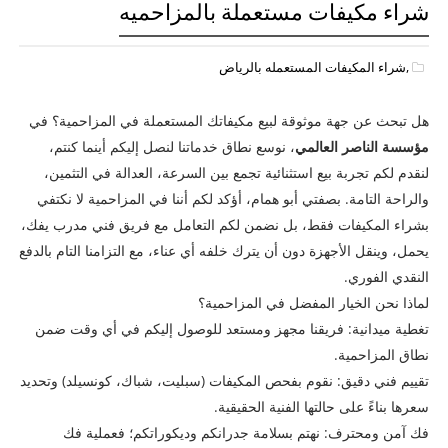
شراء مكيفات مستعملة بالمزاحميه
,شراء المكيفات المستعمله بالرياض
هل تبحث عن جهة موثوقة لبيع مكيفاتك المستعملة في المزاحمية؟ في
مؤسسة الناصر العالمي
، نوسع نطاق خدماتنا لنصل إليكم أينما كنتم،
لنقدم لكم تجربة بيع استثنائية تجمع بين السرعة، العدالة في التثمين،
والراحة التامة. بصفتي أبو همام، أؤكد لكم أننا في المزاحمية لا نكتفي
بشراء المكيفات فقط، بل نضمن لكم التعامل مع فريق فني مدرب يفك،
يحمل، وينقل الأجهزة دون أن يترك خلفه أي عناء، مع التزامنا التام بالدفع
النقدي الفوري.
لماذا نحن الخيار المفضل في المزاحمية؟
​تغطية ميدانية: فريقنا مجهز ومستعد للوصول إليكم في أي وقت ضمن
نطاق المزاحمية.
​تقييم فني دقيق: نقوم بفحص المكيفات (سبليت، شباك، كونسيلد) وتحديد
سعرها بناءً على حالتها الفنية الحقيقية.
​فك آمن ومحترف: نهتم بسلامة جدرانكم وديكوراتكم؛ فعملية فك