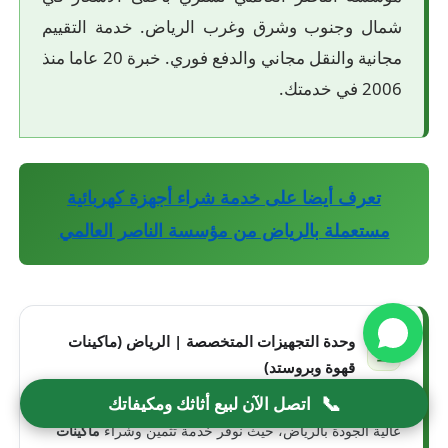
شمال وجنوب وشرق وغرب الرياض. خدمة التقييم
مجانية والنقل مجاني والدفع فوري. خبرة 20 عاما منذ
2006 في خدمتك.
تعرف أيضا على خدمة شراء أجهزة كهربائية
مستعملة بالرياض من مؤسسة الناصر العالمي
وحدة التجهيزات المتخصصة | الرياض (ماكينات
قهوة وبروستد)
📞
اتصل الآن لبيع أثاثك ومكيفاتك
تتوسع
مؤسسة الناصر (العالمي)
في شراء التجهيزات الغذائية
عالية الجودة بالرياض، حيث نوفر خدمة تثمين وشراء
ماكينات