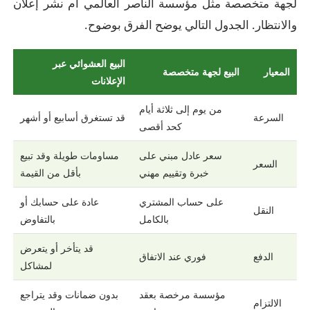
لجهة متخصصة مثل مؤسسة الناصر العالمي أم نشر إعلان
والانتظار. الجدول التالي يوضح الفرق بوضوح.
البيع العشوائي عبر
المعيار
البيع لجهة متخصصة
الإعلانات
من يوم إلى ثلاثة أيام
السرعة
قد تستغرق أسابيع أو أشهر
كحد أقصى
سعر عادل مبني على
مساومات طويلة وقد تبيع
السعر
خبرة وتقييم مهني
بأقل من القيمة
على حساب المشتري
عادة على حسابك أو
النقل
بالكامل
بالتفاوض
قد يتأخر أو يتعرض
الدفع
فوري عند الاتفاق
لمشاكل
مؤسسة مرخصة بعقد
بدون ضمانات وقد يتراجع
الالتزام