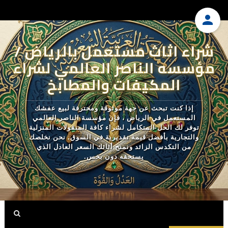
شراء اثاث مستعمل بالرياض /
مؤسسه الناصر العالمي لشراء
المكيفات والمطابخ
إذا كنت تبحث عن جهة موثوقة ومحترفة لبيع عفشك
المستعمل في الرياض ، فإن مؤسسة الناصر العالمي
توفر لك الحل المتكامل لشراء كافة المنقولات المنزلية
والتجارية بأفضل قيمة تقديرية في السوق. نحن نخلصك
من التكدس الزائد ونمنح أثاثك السعر العادل الذي
يستحقه دون بخس.