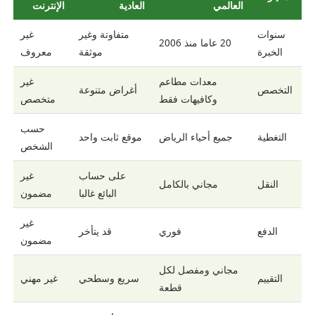
العالمي
العادية
الإنترنت
سنوات
متفاوتة وغير
غير
20 عاما منذ 2006
الخبرة
موثقة
معروف
معدات مطاعم
غير
التخصص
أغراض متنوعة
وكافيهات فقط
متخصص
حسب
التغطية
جميع أحياء الرياض
موقع ثابت واحد
الشخص
على حساب
غير
النقل
مجاني بالكامل
البائع غالبا
مضمون
غير
الدفع
فوري
قد يتأخر
مضمون
مجاني ومفصل لكل
التقييم
سريع وسطحي
غير مهني
قطعة