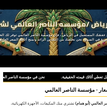
ياض /مؤسسه الناصر العالمي لشر
 عفشك المستعمل في الرياض ، فإن مؤسسة الناصر العالمي توفر لك الحل 
ديرية في السوق. نحن نخلصك من التكدس الزائد ونمنح أثاثك السعر العاد
عار - مؤسسة الناصر العالمي
العالمي (أبو همام)
تشتري منك المكيفات، الأجهزة الكهربائية،