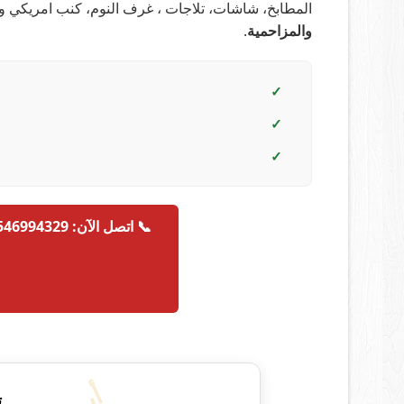
المطابخ، شاشات، تلاجات ، غرف النوم، كنب امريكي 
والمزاحمية
.
✓
✓
✓
📞 اتصل الآن: 0546994329
ت