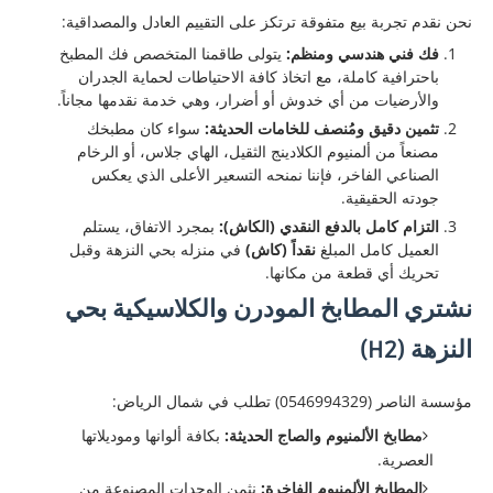
​نحن نقدم تجربة بيع متفوقة ترتكز على التقييم العادل والمصداقية:
فك فني هندسي ومنظم:
يتولى طاقمنا المتخصص فك المطبخ
باحترافية كاملة، مع اتخاذ كافة الاحتياطات لحماية الجدران
والأرضيات من أي خدوش أو أضرار، وهي خدمة نقدمها مجاناً.
تثمين دقيق ومُنصف للخامات الحديثة:
سواء كان مطبخك
مصنعاً من ألمنيوم الكلادينج الثقيل، الهاي جلاس، أو الرخام
الصناعي الفاخر، فإننا نمنحه التسعير الأعلى الذي يعكس
جودته الحقيقية.
التزام كامل بالدفع النقدي (الكاش):
بمجرد الاتفاق، يستلم
العميل كامل المبلغ
نقداً (كاش)
في منزله بحي النزهة وقبل
تحريك أي قطعة من مكانها.
نشتري المطابخ المودرن والكلاسيكية بحي
النزهة (H2)
​مؤسسة الناصر (0546994329) تطلب في شمال الرياض:
مطابخ الألمنيوم والصاج الحديثة:
بكافة ألوانها وموديلاتها
العصرية.
المطابخ الألمنيوم الفاخرة:
نثمن الوحدات المصنوعة من