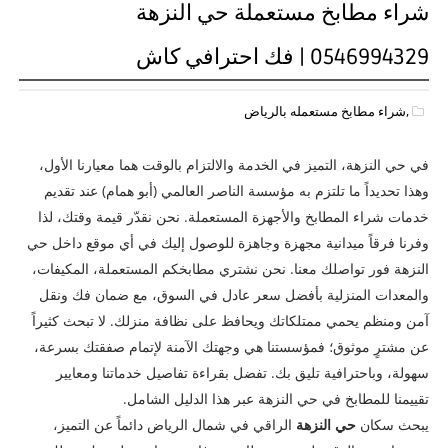
شراء مطابخ مستعملة حي النزهة
0546994329 | فك احترافي كاش
,شراء مطابخ مستعمله بالرياض
في حي النزهة، التميز في الخدمة والالتزام بالوقت هما معيارنا الأول،
وهذا تحديداً ما تلتزم به مؤسسة الناصر العالمي (أبو همام) عند تقديم
خدمات شراء المطابخ والأجهزة المستعملة. نحن نقدّر قيمة وقتك، لذا
وفرنا فرقاً ميدانية مجهزة وجاهزة للوصول إليك في أي موقع داخل حي
النزهة فور تواصلك معنا. نحن نشتري مطابخكم المستعملة، المكيفات،
والمعدات المنزلية بأفضل سعر عادل في السوق، مع ضمان فك ونقل
آمن ومنظم يحمي ممتلكاتك ويحافظ على نظافة منزلك. لا تبحث كثيراً
عن مشترٍ موثوق؛ فمؤسستنا هي وجهتك الآمنة لإتمام صفقتك بسرعة،
سهولة، وباحترافية تليق بك. تفضل بقراءة تفاصيل خدماتنا ومعايير
تقييمنا للمطابخ في حي النزهة عبر هذا الدليل الشامل.
يبحث سكان
حي النزهة
الراقي في شمال الرياض دائماً عن التميز،