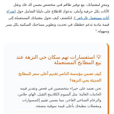
ومجزٍ لمقتنياتك، مع توفير طاقم فني متخصص يضمن لك فك ونقل
الأثاث بكل حرفية وأمان. ندعوك للاطلاع على دليلنا الشامل حول [
شراء
أثاث مستعمل بالرياض
]، لتكتشف كيف نحول مقتنياتك المستعملة إلى
قيمة مادية تدعم خططك في تحديث وتطوير مساحتك السكنية بكل يسر
وسهولة."
💡 استفسارات تهم سكان حي النزهة عند
بيع المطابخ المستعملة
كيف تضمن مؤسسة الناصر تقديم أعلى سعر للمطابخ
الحديثة بحي النزهة؟
نحن نعتمد على خبراء متخصصين في فحص وتقدير قيمة
الخامات العالية؛ مثل ألمنيوم الكلادينج الثقيل، الهاي جلاس،
والرخام الصناعي الفاخر، مما يضمن تقييم إكسسوارات
ومفصلات مطبخك بأعلى قيمة سوقية منصفة.