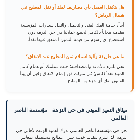
هل يتكفل العميل بأي مصاريف لفك أو نقل المطبخ في
شمال الرياض؟
أبداً، خدمة الفك الفني والتحميل والنقل بسيارات المؤسسة
مقدمة مجاناً بالكامل لجميع عملائنا في حي النزهة دون
استقطاع أي رسوم من قيمة التثمين المتفق عليها نقداً.
ما هي طريقة وآلية استلام ثمن المطبخ عند الاتفاق؟
نحن نلتزم بالأمانة والمصداقية؛ حيث يسلمك أبو همام كامل
المبلغ نقداً (كاش) في منزلك فور إتمام الاتفاق وقبل أن يبدأ
الفنيون بفك أي جزء من المطبخ.
ميثاق التميز المهني في حي النزهة - مؤسسة الناصر
العالمي
نحن في مؤسسة الناصر العالمي ندرك أهمية الوقت لأهالي حي
النزهة، لذا نلتزم بتقديم خدمة شراء مطابخ مستعملة بمعايير