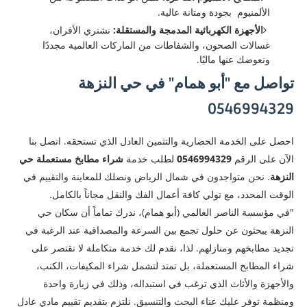
الألمنيوم بجودة ومتانة عالية.
الأجهزة الكهربائية المدمجة والمستقلة:
نشتري الأفران،
غسالات الصحون، والشفاطات من الماركات العالمية مجددًا
ونعوضك عنها ماليًا.
تواصل مع "أبو همام" في حي النزهة
0546994329
​احصل على الخدمة الحضارية والتثمين العادل الذي تستحقه. اتصل بنا
الآن على الرقم
0546994329
لطلب خدمة
شراء مطابخ مستعملة حي
النزهة
. نحن متواجدون في شمال الرياض ونصلك للمعاينة والتقييم في
الوقت المحدد، مع تولي كافة أعمال الفك والنقل مجاناً بالكامل.
"في مؤسسة الناصر العالمي (أبو همام)، ندرك تماماً أن سكان حي
النزهة يبحثون عن حلول تجمع بين السرعة والمصداقية عند الرغبة في
تجديد مطابخهم ومنازلهم. لذا، نقدم لك خدمة متكاملة لا تقتصر على
شراء المطابخ المستعملة، بل تمتد لتشمل شراء المكيفات، الكنب،
والأجهزة والأثاث الذي ترغب في استبداله، وذلك في زيارة واحدة
ومنظمة توفر عليك عناء البحث والتنسيق. نلتزم بتقديم تقييم مادي عادل