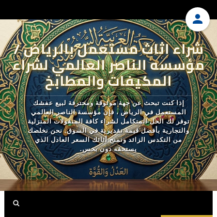
شراء اثاث مستعمل بالرياض /
مؤسسه الناصر العالمي لشراء
المكيفات والمطابخ
إذا كنت تبحث عن جهة موثوقة ومحترفة لبيع عفشك
المستعمل في الرياض ، فإن مؤسسة الناصر العالمي
توفر لك الحل المتكامل لشراء كافة المنقولات المنزلية
والتجارية بأفضل قيمة تقديرية في السوق. نحن نخلصك
من التكدس الزائد ونمنح أثاثك السعر العادل الذي
يستحقه دون بخس.