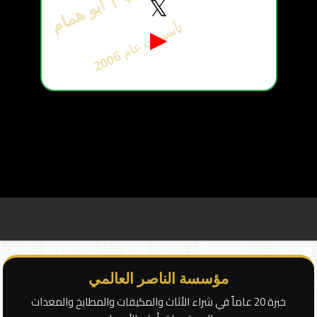
𝕏
ت
6
▶
أ
س
س
ت
ع
ا
م
2
0
0
مؤسسة الناصر العالمي
خبرة 20 عاماً في شراء الأثاث والمكيفات والمطابخ والمعدات