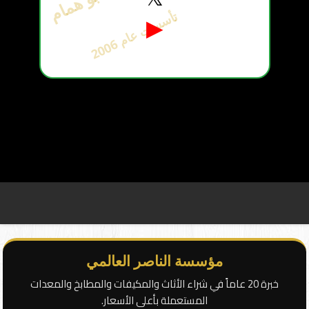
ت
6
▶
أ
س
س
ت
ع
ا
م
2
0
0
مؤسسة الناصر العالمي
خبرة 20 عاماً في شراء الأثاث والمكيفات والمطابخ والمعدات
المستعملة بأعلى الأسعار.