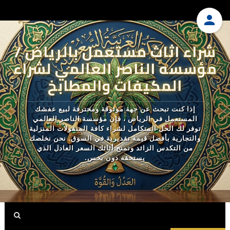
شراء اثاث مستعمل بالرياض /
مؤسسه الناصر العالمي لشراء
المكيفات والمطابخ
إذا كنت تبحث عن جهة موثوقة ومحترفة لبيع عفشك
المستعمل في الرياض ، فإن مؤسسة الناصر العالمي
توفر لك الحل المتكامل لشراء كافة المنقولات المنزلية
والتجارية بأفضل قيمة تقديرية في السوق. نحن نخلصك
من التكدس الزائد ونمنح أثاثك السعر العادل الذي
يستحقه دون بخس.