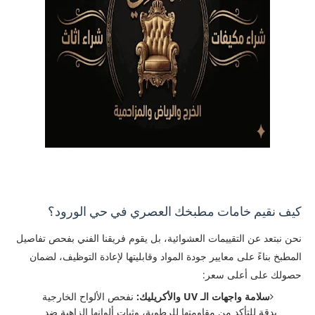
كيف نقيم خامات مطبخك العصري في حي الورود؟
​نحن نبتعد عن التقييمات العشوائية، بل يقوم فريقنا الفني بفحص تفاصيل
المطبخ بناءً على معايير جودة المواد وقابليتها لإعادة التوظيف، لضمان
حصولك على أعلى سعر:
سلامة واجهات الـ UV والأكريليك:
نفحص الألواح الخارجية
بدقة للتأكد من مقاومتها للرطوبة، وثبات ألوانها الزاهية ضد