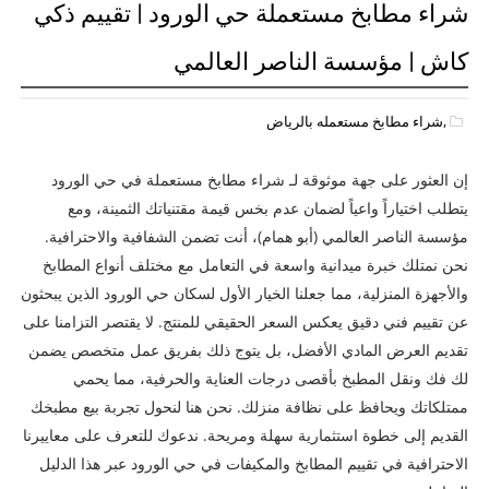
شراء مطابخ مستعملة حي الورود | تقييم ذكي
كاش | مؤسسة الناصر العالمي
,شراء مطابخ مستعمله بالرياض
إن العثور على جهة موثوقة لـ شراء مطابخ مستعملة في حي الورود
يتطلب اختياراً واعياً لضمان عدم بخس قيمة مقتنياتك الثمينة، ومع
مؤسسة الناصر العالمي (أبو همام)، أنت تضمن الشفافية والاحترافية.
نحن نمتلك خبرة ميدانية واسعة في التعامل مع مختلف أنواع المطابخ
والأجهزة المنزلية، مما جعلنا الخيار الأول لسكان حي الورود الذين يبحثون
عن تقييم فني دقيق يعكس السعر الحقيقي للمنتج. لا يقتصر التزامنا على
تقديم العرض المادي الأفضل، بل يتوج ذلك بفريق عمل متخصص يضمن
لك فك ونقل المطبخ بأقصى درجات العناية والحرفية، مما يحمي
ممتلكاتك ويحافظ على نظافة منزلك. نحن هنا لنحول تجربة بيع مطبخك
القديم إلى خطوة استثمارية سهلة ومريحة. ندعوك للتعرف على معاييرنا
الاحترافية في تقييم المطابخ والمكيفات في حي الورود عبر هذا الدليل