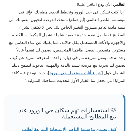
العالمي
الآن ودع الباقي علينا!
​"إذا كنت تسكن في حي الورود وتخطط لتجديد مطبخك، فإننا في
مؤسسة الناصر العالمي (أبو همام) نمنحك الفرصة لتحويل مقتنياتك إلى
قيمة مادية تدعم مشروع التغيير الخاص بك. نحن لا نكتفي بشراء
المطابخ فقط، بل نقدم خدمة تصفية شاملة تشمل المكيفات، الكنب،
والأجهزة والأثاث المستعمل بكل حالاته، مما يغنيك عن عناء التعامل مع
مشترين متعددين. بفضل طاقمنا المتخصص، نضمن لك تقييماً عادلاً
وخدمة فك ونقل سريعة تتم في زيارة واحدة. لمعرفة المزيد عن كيف
نضمن لك تجربة بيع مريحة تتسم بالدقة والمهنية، ندعوك لتصفح دليلنا
الشامل حول [
شراء أثاث مستعمل حي الورود
]، حيث نوضح فيه كافة
المزايا التي تجعل منا الخيار الأول لتحديث مساحتك المنزلية."
💡 استفسارات تهم سكان حي الورود عند
بيع المطابخ المستعملة
كيف تضمن مؤسسة الناصر الاستجابة السريعة لطلب