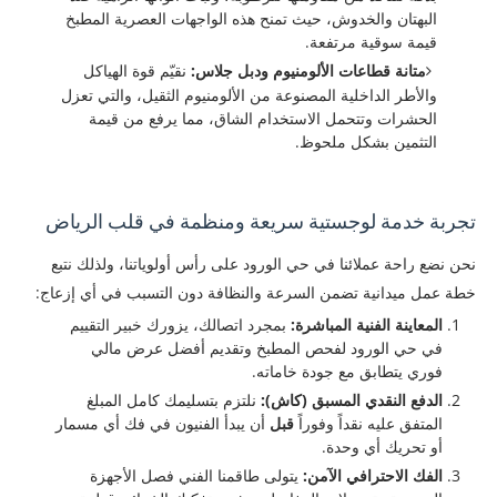
البهتان والخدوش، حيث تمنح هذه الواجهات العصرية المطبخ
قيمة سوقية مرتفعة.
متانة قطاعات الألومنيوم ودبل جلاس:
نقيّم قوة الهياكل
والأطر الداخلية المصنوعة من الألومنيوم الثقيل، والتي تعزل
الحشرات وتتحمل الاستخدام الشاق، مما يرفع من قيمة
التثمين بشكل ملحوظ.
تجربة خدمة لوجستية سريعة ومنظمة في قلب الرياض
​نحن نضع راحة عملائنا في حي الورود على رأس أولوياتنا، ولذلك نتبع
خطة عمل ميدانية تضمن السرعة والنظافة دون التسبب في أي إزعاج:
المعاينة الفنية المباشرة:
بمجرد اتصالك، يزورك خبير التقييم
في حي الورود لفحص المطبخ وتقديم أفضل عرض مالي
فوري يتطابق مع جودة خاماته.
الدفع النقدي المسبق (كاش):
نلتزم بتسليمك كامل المبلغ
المتفق عليه نقداً وفوراً
قبل
أن يبدأ الفنيون في فك أي مسمار
أو تحريك أي وحدة.
الفك الاحترافي الآمن:
يتولى طاقمنا الفني فصل الأجهزة