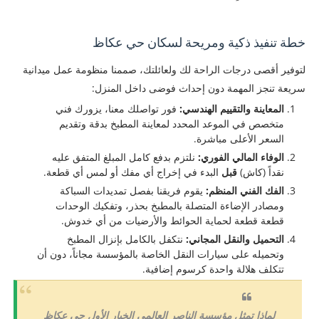
​خطة تنفيذ ذكية ومريحة لسكان حي عكاظ
​لتوفير أقصى درجات الراحة لك ولعائلتك، صممنا منظومة عمل ميدانية
سريعة تنجز المهمة دون إحداث فوضى داخل المنزل:
المعاينة والتقييم الهندسي:
فور تواصلك معنا، يزورك فني
متخصص في الموعد المحدد لمعاينة المطبخ بدقة وتقديم
السعر الأعلى مباشرة.
الوفاء المالي الفوري:
نلتزم بدفع كامل المبلغ المتفق عليه
نقداً (كاش)
قبل
البدء في إخراج أي مفك أو لمس أي قطعة.
الفك الفني المنظم:
يقوم فريقنا بفصل تمديدات السباكة
ومصادر الإضاءة المتصلة بالمطبخ بحذر، وتفكيك الوحدات
قطعة قطعة لحماية الحوائط والأرضيات من أي خدوش.
التحميل والنقل المجاني:
نتكفل بالكامل بإنزال المطبخ
وتحميله على سيارات النقل الخاصة بالمؤسسة مجاناً، دون أن
تتكلف هلالة واحدة كرسوم إضافية.
لماذا تمثل مؤسسة الناصر العالمي الخيار الأول حي عكاظ