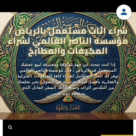
شراء اثاث مستعمل بالرياض /
مؤسسه الناصر العالمي لشراء
المكيفات والمطابخ
إذا كنت تبحث عن جهة موثوقة ومحترفة لبيع عفشك
المستعمل في الرياض ، فإن مؤسسة الناصر العالمي
توفر لك الحل المتكامل لشراء كافة المنقولات المنزلية
والتجارية بأفضل قيمة تقديرية في السوق. نحن نخلصك
من التكدس الزائد ونمنح أثاثك السعر العادل الذي
يستحقه دون بخس.