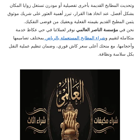
وتحديث المطابخ القديمة بأخرى تفصيلية أو مودرن تستغل زوايا المكان
بشكل أفضل. عند اتخاذ هذا القرار، تبرز أهمية العثور على شريك موثوق
يثمن المطبخ القديم بقيمته الفعلية ويعفيك من فوضى التفكيك.
​نحن في
مؤسسة الناصر العالمي
نوفر لعملائنا في حي عكاظ خدمة
متكاملة لتقييم و
شراء المطابخ المستعملة بالرياض
بمختلف تصاميمها
وأحجامها، مع منحك أعلى سعر كاش فوري، وضمان تنظيم عملية النقل
بكل سلاسة ونظافة.