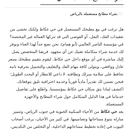
,شراء مطابخ مستعمله بالرياض
هل ترغب في بيع مطبخك المستعمل في حي عكاظ ولكنك تخشى من
تعقيدات الفك، النقل، أو الفوضى التي قد تتركها العمالة غير المختصة؟
في مؤسسة الناصر العالمي (أبو همام)، نحن نضع حداً لهذا العناء ونوفر
لك خدمة شراء متكاملة تغنيك عن أي مجهود. فريقنا المتخصص يصل
إليك مباشرة في أي موقع داخل حي عكاظ، ليقوم بتقييم مطبخك بسعر
عادل وواقعي، ويتولى كافة مهام الفك والتغليف والتحميل بحرفية تامة
تحافظ على سلامة منزلك ونظافته. لا داعي للانتظار أو البحث الطويل؛
فنحن نضمن لك تقديراً مادياً فورياً وخدمة احترافية تليق بتوقعاتك.
اكتشف لماذا يثق سكان حي عكاظ بمؤسستنا، واطلع على تفاصيل
خدماتنا في هذا الدليل المتكامل حول شراء المطابخ والأجهزة
المستعملة.
يعد
حي عكاظ
من الأحياء السكنية الحيوية في جنوب الرياض، وتتميز
منازله بتنوع مساحاتها وتصاميمها. في كثير من الأحيان، يرغب أصحاب
البيوت في إعادة تخطيط مساحاتهم الداخلية، أو التخلص من التكديس،