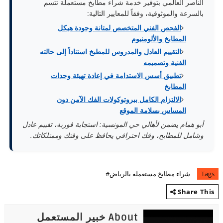
الناصر العالمي بتوفير خدمة شراء مطابخ مستعملة تتسم
بالسرعة والموثوقية، وفقاً للمعايير التالية:
الفحص الفني المتخصص لمتانة وجودة هيكل
المطابخ والألومنيوم
التقييم العادل والمدروس للمطبخ استناداً إلى حالته
الفنية وتصميمه
تطبيق أسس الاستدامة في إعادة تهيئة وحدات
المطابخ
الالتزام الكامل ببروتوكولات الفك الآمن دون
المساس بسلامة الموقع
أبو همام يضمن لأهالي حي المونسية: استجابة فورية، تقييم عادل
وشامل للمطابخ، وفك احترافي يحافظ على وقتك وممتلكاتك.
Tags
شراء مطابخ مستعمله بالرياض#
Share This
About خبير المستعمل