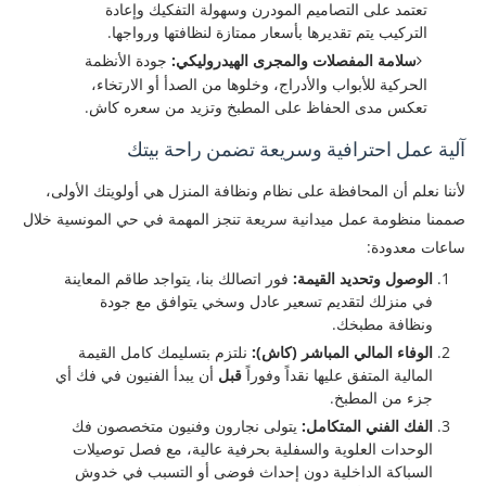
تعتمد على التصاميم المودرن وسهولة التفكيك وإعادة
التركيب يتم تقديرها بأسعار ممتازة لنظافتها ورواجها.
سلامة المفصلات والمجرى الهيدروليكي:
جودة الأنظمة
الحركية للأبواب والأدراج، وخلوها من الصدأ أو الارتخاء،
تعكس مدى الحفاظ على المطبخ وتزيد من سعره كاش.
​آلية عمل احترافية وسريعة تضمن راحة بيتك
​لأننا نعلم أن المحافظة على نظام ونظافة المنزل هي أولويتك الأولى،
صممنا منظومة عمل ميدانية سريعة تنجز المهمة في حي المونسية خلال
ساعات معدودة:
الوصول وتحديد القيمة:
فور اتصالك بنا، يتواجد طاقم المعاينة
في منزلك لتقديم تسعير عادل وسخي يتوافق مع جودة
ونظافة مطبخك.
الوفاء المالي المباشر (كاش):
نلتزم بتسليمك كامل القيمة
المالية المتفق عليها نقداً وفوراً
قبل
أن يبدأ الفنيون في فك أي
جزء من المطبخ.
الفك الفني المتكامل:
يتولى نجارون وفنيون متخصصون فك
الوحدات العلوية والسفلية بحرفية عالية، مع فصل توصيلات
السباكة الداخلية دون إحداث فوضى أو التسبب في خدوش