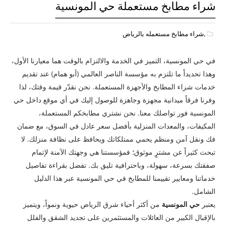
شراء مطابخ مستعملة حي المونسية
,شراء مطابخ مستعمله بالرياض
في حي المونسية، التميز في الخدمة والالتزام بالوقت هما معيارنا الأول،
وهذا تحديداً ما تلتزم به مؤسسة الناصر العالمي (أبو همام) عند تقديم
خدمات شراء المطابخ والأجهزة المستعملة. نحن نقدّر قيمة وقتك، لذا
وفرنا فرقاً ميدانية مجهزة وجاهزة للوصول إليك في أي موقع داخل حي
المونسية فور تواصلك معنا. نحن نشتري مطابخكم المستعملة،
المكيفات، والمعدات المنزلية بأفضل سعر عادل في السوق، مع ضمان
فك ونقل آمن ومنظم يحمي ممتلكاتك ويحافظ على نظافة منزلك. لا
تبحث كثيراً عن مشترٍ موثوق؛ فمؤسستنا هي وجهتك الآمنة لإتمام
صفقتك بسرعة، سهولة، وباحترافية تليق بك. تفضل بقراءة تفاصيل
خدماتنا ومعايير تقييمنا للمطابخ في حي المونسية عبر هذا الدليل
الشامل.
يعتبر
حي المونسية
من أكثر أحياء شرق الرياض حيوية ونمواً، ويتميز
بالإقبال الكبير من العائلات والمستثمرين على تجديد الشقق والفلل