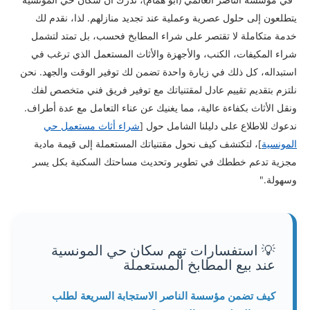
يتطلعون إلى حلول عصرية وعملية عند تجديد منازلهم. لذا، نقدم لك
خدمة متكاملة لا تقتصر على شراء المطابخ فحسب، بل تمتد لتشمل
شراء المكيفات، الكنب، والأجهزة والأثاث المستعمل الذي ترغب في
استبداله، كل ذلك في زيارة واحدة تضمن لك توفير الوقت والجهد. نحن
نلتزم بتقديم تقييم عادل لمقتنياتك مع توفير فريق فني متخصص لفك
ونقل الأثاث بكفاءة عالية، مما يغنيك عن عناء التعامل مع عدة أطراف.
ندعوك للاطلاع على دليلنا الشامل حول [
شراء أثاث مستعمل حي
المونسية
]، لتكتشف كيف نحول مقتنياتك المستعملة إلى قيمة مادية
مجزية تدعم خططك في تطوير وتحديث مساحتك السكنية بكل يسر
وسهولة."
💡 استفسارات تهم سكان حي المونسية
عند بيع المطابخ المستعملة
كيف تضمن مؤسسة الناصر الاستجابة السريعة لطلب