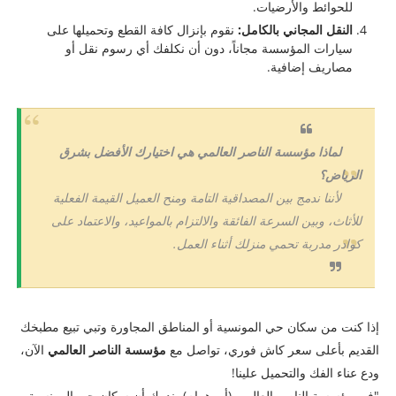
للحوائط والأرضيات.
النقل المجاني بالكامل:
نقوم بإنزال كافة القطع وتحميلها على
سيارات المؤسسة مجاناً، دون أن نكلفك أي رسوم نقل أو
مصاريف إضافية.
لماذا مؤسسة الناصر العالمي هي اختيارك الأفضل بشرق
الرياض؟
لأننا ندمج بين المصداقية التامة ومنح العميل القيمة الفعلية
للأثاث، وبين السرعة الفائقة والالتزام بالمواعيد، والاعتماد على
كوادر مدربة تحمي منزلك أثناء العمل.
​إذا كنت من سكان حي المونسية أو المناطق المجاورة وتبي تبيع مطبخك
القديم بأعلى سعر كاش فوري، تواصل مع
مؤسسة الناصر العالمي
الآن،
ودع عناء الفك والتحميل علينا!
​"في مؤسسة الناصر العالمي (أبو همام)، ندرك أن سكان حي المونسية