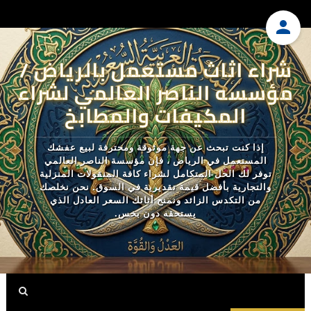
شراء اثاث مستعمل بالرياض /
مؤسسه الناصر العالمي لشراء
المكيفات والمطابخ
إذا كنت تبحث عن جهة موثوقة ومحترفة لبيع عفشك
المستعمل في الرياض ، فإن مؤسسة الناصر العالمي
توفر لك الحل المتكامل لشراء كافة المنقولات المنزلية
والتجارية بأفضل قيمة تقديرية في السوق. نحن نخلصك
من التكدس الزائد ونمنح أثاثك السعر العادل الذي
يستحقه دون بخس.