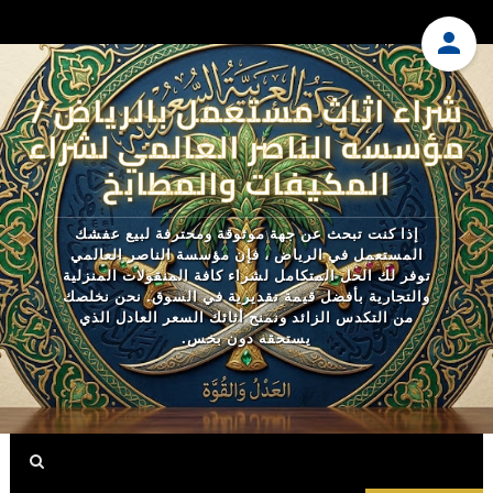
شراء اثاث مستعمل بالرياض /
مؤسسه الناصر العالمي لشراء
المكيفات والمطابخ
إذا كنت تبحث عن جهة موثوقة ومحترفة لبيع عفشك
المستعمل في الرياض ، فإن مؤسسة الناصر العالمي
توفر لك الحل المتكامل لشراء كافة المنقولات المنزلية
والتجارية بأفضل قيمة تقديرية في السوق. نحن نخلصك
من التكدس الزائد ونمنح أثاثك السعر العادل الذي
يستحقه دون بخس.