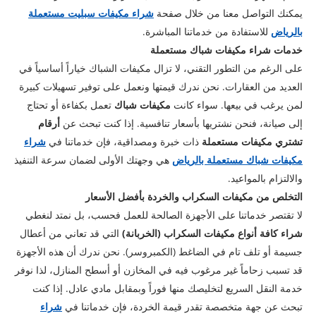
يمكنك التواصل معنا من خلال صفحة
شراء مكيفات سبليت مستعملة
بالرياض
للاستفادة من خدماتنا المباشرة.
خدمات شراء مكيفات شباك مستعملة
​على الرغم من التطور التقني، لا تزال مكيفات الشباك خياراً أساسياً في
العديد من العقارات. نحن ندرك قيمتها ونعمل على توفير تسهيلات كبيرة
لمن يرغب في بيعها. سواء كانت
مكيفات شباك
تعمل بكفاءة أو تحتاج
إلى صيانة، فنحن نشتريها بأسعار تنافسية. إذا كنت تبحث عن
أرقام
تشتري مكيفات مستعملة
ذات خبرة ومصداقية، فإن خدماتنا في
شراء
مكيفات شباك مستعملة بالرياض
هي وجهتك الأولى لضمان سرعة التنفيذ
والالتزام بالمواعيد.
التخلص من مكيفات السكراب والخردة بأفضل الأسعار
​لا تقتصر خدماتنا على الأجهزة الصالحة للعمل فحسب، بل نمتد لنغطي
شراء كافة أنواع مكيفات السكراب (الخربانة)
التي قد تعاني من أعطال
جسيمة أو تلف تام في الضاغط (الكمبروسر). نحن ندرك أن هذه الأجهزة
قد تسبب زحاماً غير مرغوب فيه في المخازن أو أسطح المنازل، لذا نوفر
خدمة النقل السريع لتخليصك منها فوراً وبمقابل مادي عادل. إذا كنت
تبحث عن جهة متخصصة تقدر قيمة الخردة، فإن خدماتنا في
شراء