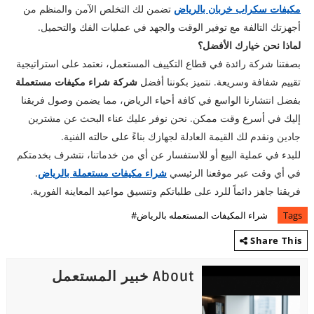
مكيفات سكراب خربان بالرياض
تضمن لك التخلص الآمن والمنظم من
أجهزتك التالفة مع توفير الوقت والجهد في عمليات الفك والتحميل.
لماذا نحن خيارك الأفضل؟
​بصفتنا شركة رائدة في قطاع التكييف المستعمل، نعتمد على استراتيجية
تقييم شفافة وسريعة. نتميز بكوننا أفضل
شركة شراء مكيفات مستعملة
بفضل انتشارنا الواسع في كافة أحياء الرياض، مما يضمن وصول فريقنا
إليك في أسرع وقت ممكن. نحن نوفر عليك عناء البحث عن مشترين
جادين ونقدم لك القيمة العادلة لجهازك بناءً على حالته الفنية.
​للبدء في عملية البيع أو للاستفسار عن أي من خدماتنا، نتشرف بخدمتكم
في أي وقت عبر موقعنا الرئيسي
شراء مكيفات مستعملة بالرياض
.
فريقنا جاهز دائماً للرد على طلباتكم وتنسيق مواعيد المعاينة الفورية.
Tags
شراء المكيفات المستعمله بالرياض#
Share This
About خبير المستعمل