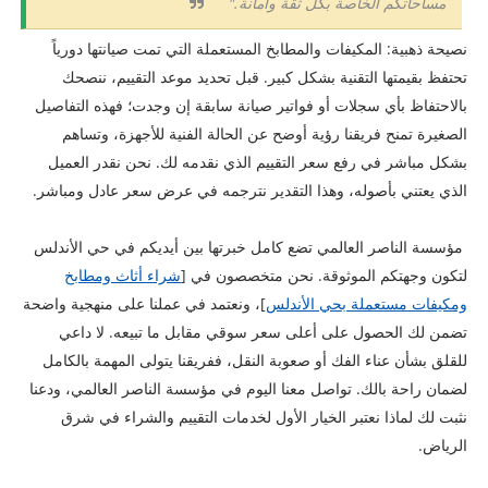
مساحاتكم الخاصة بكل ثقة وأمانة."
نصيحة ذهبية: المكيفات والمطابخ المستعملة التي تمت صيانتها دورياً
تحتفظ بقيمتها التقنية بشكل كبير. قبل تحديد موعد التقييم، ننصحك
بالاحتفاظ بأي سجلات أو فواتير صيانة سابقة إن وجدت؛ فهذه التفاصيل
الصغيرة تمنح فريقنا رؤية أوضح عن الحالة الفنية للأجهزة، وتساهم
بشكل مباشر في رفع سعر التقييم الذي نقدمه لك. نحن نقدر العميل
الذي يعتني بأصوله، وهذا التقدير نترجمه في عرض سعر عادل ومباشر.
مؤسسة الناصر العالمي تضع كامل خبرتها بين أيديكم في حي الأندلس
لتكون وجهتكم الموثوقة. نحن متخصصون في [
شراء أثاث ومطابخ
ومكيفات مستعملة بحي الأندلس
]، ونعتمد في عملنا على منهجية واضحة
تضمن لك الحصول على أعلى سعر سوقي مقابل ما تبيعه. لا داعي
للقلق بشأن عناء الفك أو صعوبة النقل، ففريقنا يتولى المهمة بالكامل
لضمان راحة بالك. تواصل معنا اليوم في مؤسسة الناصر العالمي، ودعنا
نثبت لك لماذا نعتبر الخيار الأول لخدمات التقييم والشراء في شرق
الرياض.