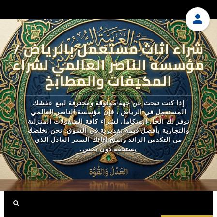
شراء اثاث مستعمل بالرياض /
مؤسسه الناصر العالمي لشراء
المكيفات والمطابخ
إذا كنت تبحث عن جهة موثوقة ومحترفة لبيع عفشك
المستعمل في الرياض ، فإن مؤسسة الناصر العالمي
توفر لك الحل المتكامل لشراء كافة المنقولات المنزلية
والتجارية بأفضل قيمة تقديرية في السوق. نحن نخلصك
من التكدس الزائد ونمنح أثاثك السعر العادل الذي
يستحقه دون بخس.