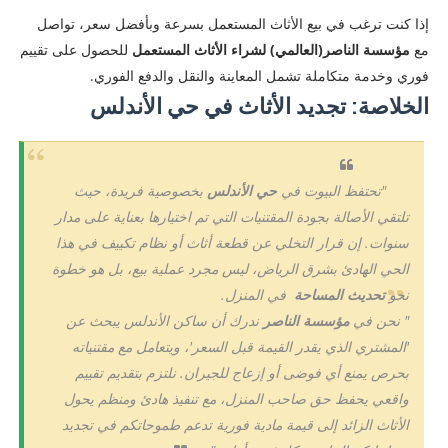
إذا كنت ترغب في بيع الأثاث المستعمل بسرعة وبأفضل سعر، تواصل
مع
مؤسسة الناصر(العالمي) لشراء الأثاث المستعمل
للحصول على تقييم
فوري وخدمة متكاملة تشمل المعاينة والنقل والدفع الفوري.
الخلاصة: تجديد الأثاث في حي الأندلس
"تحتفظ البيوت في
حي الأندلس
بخصوصية فريدة، حيث
تلتقي الأصالة بجودة المقتنيات التي تم اختيارها بعناية على مدار
سنوات. إن قرار التخلي عن قطعة أثاث أو نظام تكييف في هذا
الحي الهادئ بشرق الرياض، ليس مجرد عملية بيع، بل هو خطوة
نحو
تحديث المساحة
في المنزل.
" نحن في
مؤسسة الناصر
ندرك أن ساكن الأندلس يبحث عن
'المشتري الذي يقدر القيمة قبل السعر'، ويتعامل مع مقتنياته
بحرص يمنع أي فوضى أو إزعاج للجيران. نلتزم بتقديم تقييم
واقعي يحفظ حق صاحب المنزل، مع تنفيذ هادئ ومنظم يحول
الأثاث الزائد إلى قيمة مادية فورية تدعم طموحاتكم في تجديد