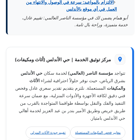
الالتزام بالمواعيد: سرعة في الوصول والانتهاء من
العمل في أي موقع بالأندلس
أبو همام يضمن لك في مؤسسة الناصر العالمي: تقييم عادل،
خدمة متميزة، وراحة بال تامة.
مركز توثيق الخدمة | حي الأندلس (أثاث ومكيفات)
تتواجد
مؤسسة الناصر (العالمي)
لخدمة سكان
حي الأندلس
بشرق الرياض، حيث نوفر حلولاً احترافية لشراء
الأثاث
والمكيفات
المستعملة. نلتزم بتقديم تقدير سعري عادل وفحص
فني دقيق لكافة الأجهزة والأدوات المنزلية، مع ضمان سرعة
التنفيذ والفك والنقل بواسطة طواقمنا المتواجدة بالقرب من
طريق خريص وطريق الأمير بندر بن عبد العزيز لخدمة أهالي
حي الأندلس بامتياز.
معايير فحص المكيفات المستعملة
تقييم جودة الأثاث المنزلي