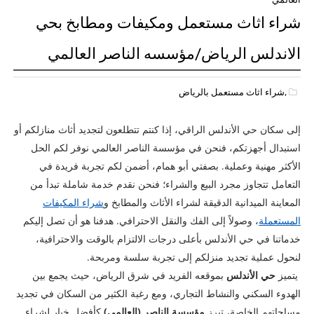
شراء اثاث مستعمل ومكيفات ومطابخ بحي
الاندلس الرياض/مؤسسه الناصر العالمي
,شراء اثاث مستعمل بالرياض
إلى سكان حي الأندلس الراقي، إذا كنتم تتطلعون لتجديد أثاث منازلكم أو
استبدال أجهزتكم، فنحن في مؤسسة الناصر العالمي نوفر لكم الحل
الأكثر مهنية وعملية. بصفتي أبو همام، أضمن لكم تجربة فريدة في
التعامل تتجاوز مجرد البيع والشراء؛ فنحن نقدم خدمة شاملة تبدأ من
المعاينة الميدانية الدقيقة لشراء الأثاث والمطابخ و
شراء المكيفات
المستعملة
، وصولاً إلى الفك والنقل الاحترافي. هدفنا هو أن تصل إليكم
خدماتنا في حي الأندلس بأعلى درجات الالتزام بالوقت والاحترافية،
لنحول عملية تجديد منزلكم إلى تجربة سلسة ومربحة.
يتميز
حي الأندلس
بموقعه الفريد في شرق الرياض، حيث يجمع بين
الهدوء السكني والنشاط التجاري، ومع رغبة الكثير من السكان في تجديد
مساحاتهم الخاصة، تبرز
مؤسسة الناصر (العالمي)
كأفضل خيار لشراء