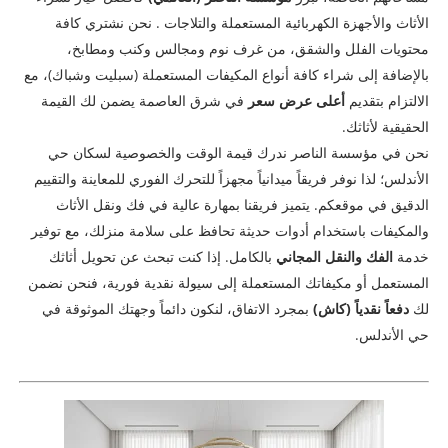
الأثاث والأجهزة الكهربائية المستعملة والتلاجات . نحن نشتري كافة
محتويات الفلل والشقق، من غرف نوم ومجالس وكنب ومطابخ،
بالإضافة إلى شراء كافة أنواع المكيفات المستعملة (سبليت وشباك)، مع
الالتزام بتقديم
أعلى عرض سعر
في شرق العاصمة يضمن لك القيمة
الحقيقية لأثاثك.
نحن في مؤسسة الناصر ندرك قيمة الوقت والخصوصية لسكان حي
الأندلس؛ لذا نوفر فريقاً ميدانياً مجهزاً للتحرك الفوري للمعاينة والتقييم
الدقيق في موقعكم. يتميز فريقنا بمهارة عالية في فك ونقل الأثاث
والمكيفات باستخدام أدوات حديثة تحافظ على سلامة منزلك، مع توفير
خدمة
الفك والنقل المجاني
بالكامل. إذا كنت تبحث عن تحويل أثاثك
المستعمل أو مكيفاتك المستعملة إلى سيولة نقدية فورية، فنحن نضمن
لك
دفعاً نقدياً (كاش)
بمجرد الاتفاق، لنكون دائماً وجهتك الموثوقة في
حي الأندلس.