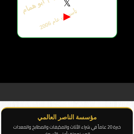
𝕏
ت
6
▶
أ
س
س
ت
ع
ا
م
2
0
0
مؤسسة الناصر العالمي
خبرة 20 عاماً في شراء الأثاث والمكيفات والمطابخ والمعدات