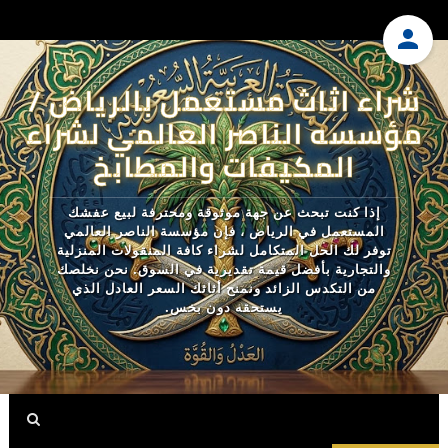
شراء اثاث مستعمل بالرياض /
مؤسسه الناصر العالمي لشراء
المكيفات والمطابخ
إذا كنت تبحث عن جهة موثوقة ومحترفة لبيع عفشك
المستعمل في الرياض ، فإن مؤسسة الناصر العالمي
توفر لك الحل المتكامل لشراء كافة المنقولات المنزلية
والتجارية بأفضل قيمة تقديرية في السوق. نحن نخلصك
من التكدس الزائد ونمنح أثاثك السعر العادل الذي
يستحقه دون بخس.