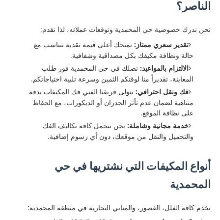
الناصر؟
​نحن ندرك خصوصية حي المحمدية وتوقعات عملائه، لذا نقدم:
تقدير سعري ممتاز:
نمنحك أعلى قيمة نقدية تتناسب مع
حالة ونظافة مكيفك بكل مصداقية وشفافية.
الالتزام بالمواعيد:
نصلك في حي المحمدية فور طلب
المعاينة، تقديراً منا لوقتكم الثمين وسرعة تلبية احتياجاتكم.
فك ونقل احترافي:
يتولى فريقنا الفني فك المكيفات بدقة
متناهية لضمان عدم تأثر الجدران أو الديكورات، مع الحفاظ
على نظافة الموقع.
خدمة مجانية وشاملة:
نحن نتحمل كافة تكاليف الفك
والتحميل والنقل من موقعك، دون أي رسوم إضافية.
أنواع المكيفات التي نشتريها في حي
المحمدية
​نخدم كافة الفلل، القصور، والمباني التجارية في منطقة المحمدية: