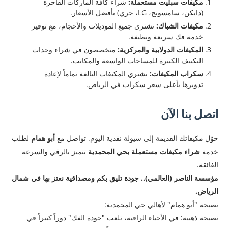
مكيفات سبليت مستعملة:
شراء كافة الماركات الفاخرة
(دايكن، سامسونج، LG، جري) بأفضل الأسعار.
مكيفات الشباك:
نشتري جميع الموديلات والأحجام، مع توفير
خدمة فك سريعة ونظيفة.
المكيفات الدولابية والمركزية:
متخصصون في شراء وحدات
التكييف الكبيرة للمساحات الواسعة والمكاتب.
سكراب المكيفات:
نشتري المكيفات التالفة تماماً لإعادة
تدويرها بأعلى سعر سكراب في الرياض.
اتصل بنا الآن
​حوّل مكيفاتك القديمة إلى سيولة نقدية اليوم. تواصل مع
أبو همام
لطلب
خدمة
شراء مكيفات مستعملة بحي المحمدية
تتميز بالرقي والسرعة
الفائقة.
مؤسسة الناصر (العالمي).. جودة تليق بكم ومصداقية نعتز بها في شمال
الرياض.
نصيحة "أبو همام" لأهالي حي المحمدية:
​نصيحة ذهبية: في الأحياء الراقية، تلعب "جودة الفك" دوراً كبيراً في