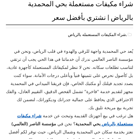
شراء مكيفات مستعملة بحي المحمدية
بالرياض | نشتري بأفضل سعر
,شراء المكيفات المستعمله بالرياض
يُعد حي المحمدية واجهة للرقي والهدوء في قلب الرياض، ونحن في
مؤسسة الناصر العالمي ندرك أن خدماتنا في هذا الحي يجب أن ترتقي
لتناسب تطلعات سكانه. نحن لا ننظر لمكيفاتك المستعملة كأجهزة عادية،
بل كأصول نحرص على تثمينها فنياً وبأعلى درجات الأمانة. سواء كنت
بصدد تجديد فيلتك أو مكتبك الخاص، فإن فريقنا الميداني في المحمدية
مجهز لتقديم خدمة "فاخرة" تشمل الفحص الدقيق، التقييم العادل، والفك
الاحترافي الذي يحافظ على جمالية جدرانك وديكوراتك، لنضمن لك
تجربة بيع مريحة تليق بك.
هل ترغب في بيع أجهزتك القديمة وتبحث عن خدمة
شراء مكيفات
مستعملة بالرياض
بحي المحمدية
؟ نحن في
مؤسسة الناصر (العالمي)
نعتز بخدمة سكان حي المحمدية وشمال الرياض، حيث نوفر لكم أفضل