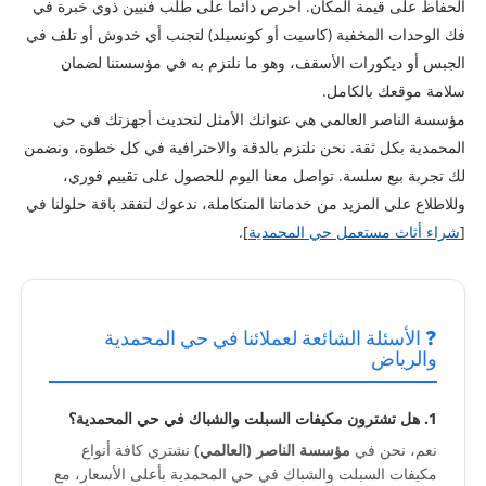
الحفاظ على قيمة المكان. احرص دائماً على طلب فنيين ذوي خبرة في
فك الوحدات المخفية (كاسيت أو كونسيلد) لتجنب أي خدوش أو تلف في
الجبس أو ديكورات الأسقف، وهو ما نلتزم به في مؤسستنا لضمان
سلامة موقعك بالكامل.
مؤسسة الناصر العالمي هي عنوانك الأمثل لتحديث أجهزتك في حي
المحمدية بكل ثقة. نحن نلتزم بالدقة والاحترافية في كل خطوة، ونضمن
لك تجربة بيع سلسة. تواصل معنا اليوم للحصول على تقييم فوري،
وللاطلاع على المزيد من خدماتنا المتكاملة، ندعوك لتفقد باقة حلولنا في
[
شراء أثاث مستعمل حي المحمدية
].
❓ الأسئلة الشائعة لعملائنا في حي المحمدية
والرياض
1. هل تشترون مكيفات السبلت والشباك في حي المحمدية؟
نعم، نحن في
مؤسسة الناصر (العالمي)
نشتري كافة أنواع
مكيفات السبلت والشباك في حي المحمدية بأعلى الأسعار، مع