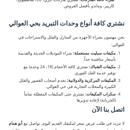
كاريير، وماندو بأفضل العروض.
نشتري كافة أنواع وحدات التبريد بحي العوالي
نحن مهتمون بشراء الأجهزة من المنازل والفلل والاستراحات في
العوالي:
مكيفات سبليت مستعملة:
شراء الموديلات الحديثة والقديمة
بأسعار منافسة جداً.
مكيفات الشباك:
نشتري كافة الأحجام (18، 24 وحدة) مع
توفير خدمة الفك الفوري.
المكيفات المركزية والدولابية:
نخدم أصحاب القصور والفلل
الكبيرة والمحلات التجارية في حي العوالي.
سكراب المكيفات:
نشتري حتى المكيفات المعطلة تماماً
(الخربانة) لإعادة تدويرها
اتصل بنا الآن
لا تتردد في طلب عرض سعر لمكيفك القديم اليوم. تواصل مع
أبو همام