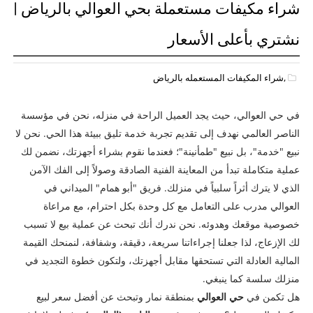
شراء مكيفات مستعملة بحي العوالي بالرياض |
نشتري بأعلى الأسعار
,شراء المكيفات المستعمله بالرياض
في حي العوالي، حيث يجد العميل الراحة في منزله، نحن في مؤسسة
الناصر العالمي نهدف إلى تقديم تجربة خدمة تليق ببيئة هذا الحي. نحن لا
نبيع "خدمة"، بل نبيع "طمأنينة"؛ فعندما نقوم بشراء أجهزتك، نضمن لك
عملية متكاملة تبدأ من المعاينة الفنية الصادقة وصولاً إلى الفك الآمن
الذي لا يترك أثراً سلبياً في منزلك. فريق "أبو همام" الميداني في
العوالي مدرب على التعامل مع كل وحدة بكل احترام، مع مراعاة
خصوصية موقعك وهدوئه. نحن ندرك أنك تبحث عن عملية بيع لا تسبب
لك الإزعاج، لذا جعلنا إجراءاتنا سريعة، دقيقة، وشفافة، لنمنحك القيمة
المالية العادلة التي تستحقها مقابل أجهزتك، ولتكون خطوة التجديد في
منزلك سلسة كما ينبغي.
هل تكمن في
حي العوالي
بمنطقة نمار وتبحث عن أفضل سعر لبيع