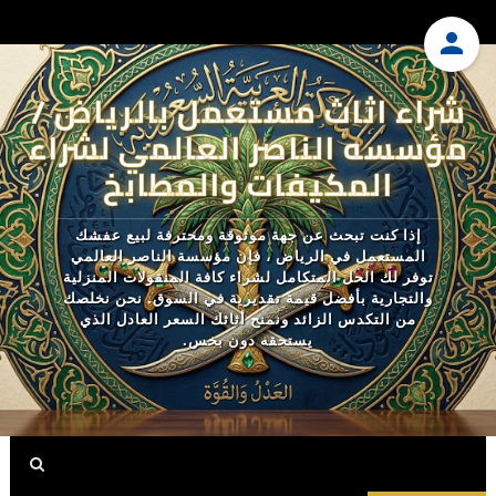
شراء اثاث مستعمل بالرياض /
مؤسسه الناصر العالمي لشراء
المكيفات والمطابخ
إذا كنت تبحث عن جهة موثوقة ومحترفة لبيع عفشك
المستعمل في الرياض ، فإن مؤسسة الناصر العالمي
توفر لك الحل المتكامل لشراء كافة المنقولات المنزلية
والتجارية بأفضل قيمة تقديرية في السوق. نحن نخلصك
من التكدس الزائد ونمنح أثاثك السعر العادل الذي
يستحقه دون بخس.