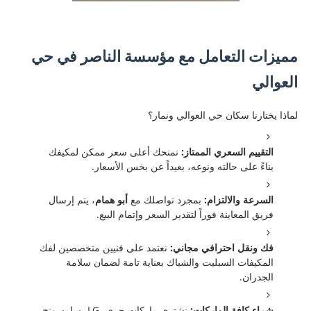
مميزات التعامل مع مؤسسة الناصر في حي
العوالي
لماذا يختارنا سكان حي العوالي ونمار؟
التقييم السعري الممتاز:
نمنحك أعلى سعر ممكن لمكيفك
بناءً على حالته ونوعه، بعيداً عن بخس الأسعار.
السرعة والالتزام:
بمجرد تواصلك مع
أبو همام
، يتم إرسال
فريق المعاينة فوراً لتقدير السعر وإتمام البيع.
فك ونقل احترافي مجاني:
نعتمد على فنيين متخصصين لفك
المكيفات السبليت والشباك بعناية تامة لضمان سلامة
الجدران.
شراء كافة الماركات:
نشتري ماركات جري، LG، سامسونج،