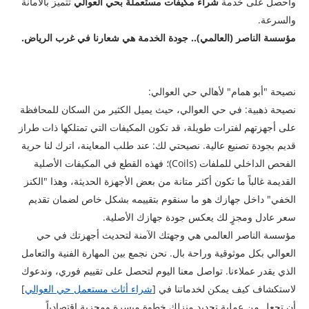
واحصل على خدمة
شراء مكيفات مستعملة بحي العوالي
تتميز بالأمانة
والسرعة.
مؤسسة الناصر (العالمي).. جودة الخدمة هي شعارنا في غرب الرياض.
نصيحة "أبو همام" لأهالي حي العوالي:
​نصيحة ذهبية: في حي العوالي، حيث يميل الكثير من السكان للمحافظة
على أجهزتهم لفترات طويلة، قد تكون المكيفات التي تمتلكها ذات طراز
قديم بجودة تصنيع عالية. نصيحتي لك: عند طلب المعاينة، اترك لنا حرية
الفحص الداخلي للملفات (Coils)؛ فهذه القطع في المكيفات الأصلية
القديمة غالباً ما تكون أكثر متانة من بعض الأجهزة الحديثة، وهذا "الكنز
الخفي" داخل جهازك هو ما سنقوم بتقييمه بشكل خاص لضمان تقديم
سعر عادل ومجزٍ لك يعكس جودة جهازك الأصلية.
مؤسسة الناصر العالمي هي وجهتك الآمنة لتحديث أجهزتك في حي
العوالي بكل موثوقية وراحة بال. نحن نجمع بين المهارة الفنية والتعامل
الذي يقدر عملاءنا. تواصل معنا اليوم لتحصل على تقييم فوري، وندعوك
لاستكشاف كيف يمكن لخدماتنا في [
شراء أثاث مستعمل حي العوالي
]
أن تجعل من عملية تجديد منزلك خطوة ميسرة ومجزية اقتصادياً.