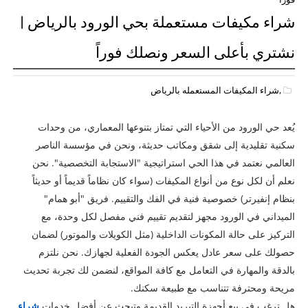
شراء مكيفات مستعملة بحي الورود بالرياض |
نشتري بأعلى السعر ونصلك فوراً
,شراء المكيفات المستعمله بالرياض
يُعد حي الورود من الأحياء التي تمتاز بتنوعها المعماري، من وحدات
سكنية تقليدية إلى شقق ومكاتب حديثة، ونحن في مؤسسة الناصر
العالمي نعتمد في هذا الحي استراتيجية "الاستجابة التخصصية". نحن
نعلم أن لكل نوع من أنواع المكيفات (سواء كان نظاماً قديماً أو حديثاً
بنظام إنفيرتر) خصوصية فنية في الفك والتقييم. فريق "أبو همام"
الميداني في الورود مجهز لتقديم تقييم فني مفصل لكل وحدة، مع
التركيز على حالة المكونات الداخلية (مثل الكويلات والموتور) لضمان
حصولك على سعر عادل يعكس الجودة الفعلية لجهازك. نحن نلتزم
بالدقة والمهارة في التعامل مع كافة المواقع، لنضمن لك تجربة تحديث
مريحة ومحترفة تتناسب مع طبيعة سكنك.
هل ترغب في بيع أجهزة التبريد القديمة وتبحث عن أفضل خدمات
شراء