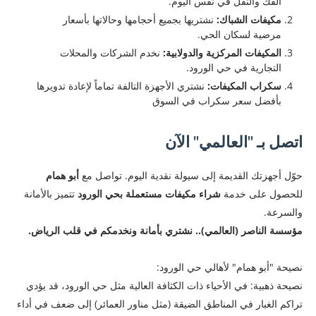
الفك والنقل في نفس اليوم.
مكيفات الشباك:
نشتريها بجميع أحجامها وحالاتها بأسعار
مرضية لسكان الحي.
المكيفات المركزية والدولابية:
نخدم الشركات والمحلات
التجارية في حي الورود.
سكراب المكيفات:
نشتري الأجهزة التالفة تماماً لإعادة تدويرها
بأفضل سعر سكراب في السوق
اتصل بـ "العالمي" الآن
​حوّل أجهزتك القديمة إلى سيولة نقدية اليوم. تواصل مع
أبو همام
للحصول على خدمة
شراء مكيفات مستعملة بحي الورود
تتميز بالأمانة
والسرعة.
مؤسسة الناصر (العالمي).. نشتري بأمانة ونخدمكم في قلب الرياض.
نصيحة "أبو همام" لأهالي حي الورود:
​نصيحة ذهبية: في الأحياء ذات الكثافة العالية مثل حي الورود، قد يؤدي
تراكم الغبار في المناطق الضيقة (مثل مناور العمائر) إلى ضعف في أداء