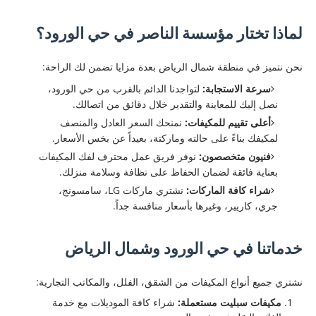
لماذا تختار مؤسسة الناصر في حي الورود؟
​نحن نتميز في منطقة شمال الرياض بعدة مزايا تضمن لك الراحة:
سرعة الاستجابة:
لتواجدنا الدائم بالقرب من حي الورود،
نصل إليك للمعاينة والتقدير خلال دقائق من اتصالك.
أعلى تقييم للمكيفات:
نمنحك السعر العادل والمنصف
لمكيفك بناءً على حالته وماركتة، بعيداً عن بخس الأسعار.
فنيون متخصصون:
نوفر فريق عمل محترف لفك المكيفات
بعناية فائقة لضمان الحفاظ على نظافة وسلامة منزلك.
شراء كافة الماركات:
نشتري ماركات LG، سامسونج،
جري، كاريير، وغيرها بأسعار منافسة جداً.
​خدماتنا في حي الورود وشمال الرياض
​نشتري جميع أنواع المكيفات من الشقق، الفلل، والمكاتب التجارية:
مكيفات سبليت مستعملة:
شراء كافة الموديلات مع خدمة