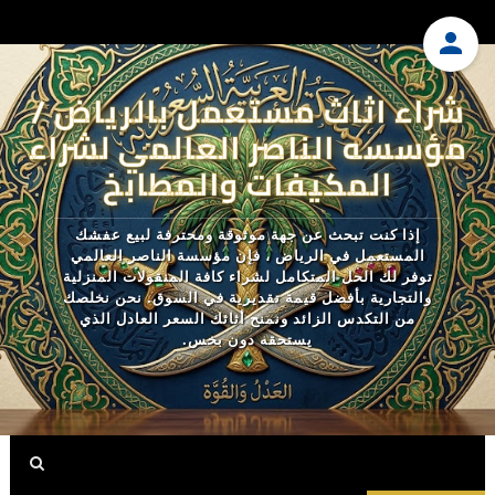
شراء اثاث مستعمل بالرياض /
مؤسسه الناصر العالمي لشراء
المكيفات والمطابخ
إذا كنت تبحث عن جهة موثوقة ومحترفة لبيع عفشك
المستعمل في الرياض ، فإن مؤسسة الناصر العالمي
توفر لك الحل المتكامل لشراء كافة المنقولات المنزلية
والتجارية بأفضل قيمة تقديرية في السوق. نحن نخلصك
من التكدس الزائد ونمنح أثاثك السعر العادل الذي
يستحقه دون بخس.