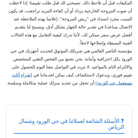
المكيفات قبل أن تلاحظ ذلك. نصيحتي لك قبل طلب تقييمنا: إذا لاحظت
أن صوت المروحة الخارجية يزداد أو أن كفاءة التبريد تراجعت، قد يكون
السبب مجرد انسداد في "ريش المروحة". إعلامنا بهذه الملاحظة عند
الاتصال يساعدنا في تقدير حالة الجهاز بشكل أدق، ويسمح لنا بتقديم
أفضل عرض سعر ممكن لك، لأننا ندرك كيفية التعامل مع هذه الحالات
الفنية البسيطة وإصلاحها لاحقاً.
مؤسسة الناصر العالمي هي شريكك الموثوق لتحديث أجهزتك في حي
الورود بكل احترافية وأمانة. نحن نجمع بين الفحص التقني المتخصص
والالتزام التام بالمواعيد. لا تتردد في التواصل معنا اليوم للحصول على
تقييم فوري، وندعوك لاستكشاف كيف يمكن لخدماتنا في [
شراء أثاث
مستعمل حي الورود]
أن تجعل من تجديد منزلك عملية متكاملة وسلسة.
❓ الأسئلة الشائعة لعملائنا في حي الورود وشمال
الرياض