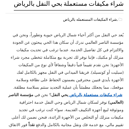
شراء مكيفات مستعملة بحي النفل بالرياض
,شراء المكيفات المستعمله بالرياض
يُعد حي النفل من أكثر أحياء شمال الرياض حيوية وتطوراً، ونحن في
مؤسسة الناصر العالمي ندرك أن سكان هذا الحي يبحثون عن الجودة
والالتزام في كل تفاصيل الخدمة. عندما ترغب في تحديث مكيفات
منزلك أو مكتبك، فإننا نوفر لك تجربة بيع متكاملة تتخطى مجرد شراء
الأجهزة؛ نحن نقدم تقييماً فنياً دقيقاً وشفافاً لأي نوع من المكيفات
(سبليت أو كونسيلد). فريقنا الميداني في النفل مجهز بالكامل لفك
الأجهزة بأيدي فنيين محترفين يضمنون الحفاظ على نظافة وسلامة
موقعك، مما يجعلك مطمئناً بأن عملية التجديد ستتم بسلاسة مطلقة.
شراء مكيفات مستعملة بالرياض
بحي النفل
؟ نحن في
مؤسسة الناصر
(العالمي)
نوفر لسكان شمال الرياض وحي النفل خدمة احترافية
وموثوقة لبيع أجهزة التكييف القديمة. سواء كنت ترغب في تجديد
مكيفات منزلك أو التخلص من الأجهزة الزائدة، فنحن نضمن لك أعلى
تقييم مالي، مع خدمة فك ونقل مجانية بالكامل والدفع
نقداً
فور الاتفاق.