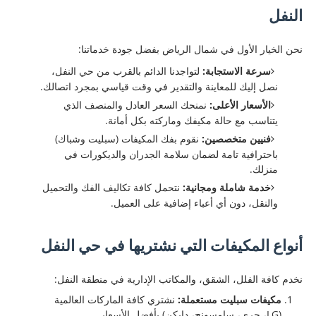
النفل
​نحن الخيار الأول في شمال الرياض بفضل جودة خدماتنا:
سرعة الاستجابة:
لتواجدنا الدائم بالقرب من حي النفل،
نصل إليك للمعاينة والتقدير في وقت قياسي بمجرد اتصالك.
الأسعار الأعلى:
نمنحك السعر العادل والمنصف الذي
يتناسب مع حالة مكيفك وماركته بكل أمانة.
فنيين متخصصين:
نقوم بفك المكيفات (سبليت وشباك)
باحترافية تامة لضمان سلامة الجدران والديكورات في
منزلك.
خدمة شاملة ومجانية:
نتحمل كافة تكاليف الفك والتحميل
والنقل، دون أي أعباء إضافية على العميل.
أنواع المكيفات التي نشتريها في حي النفل
​نخدم كافة الفلل، الشقق، والمكاتب الإدارية في منطقة النفل:
مكيفات سبليت مستعملة:
نشتري كافة الماركات العالمية
(LG، جري، سامسونج، دايكن) بأفضل الأسعار.