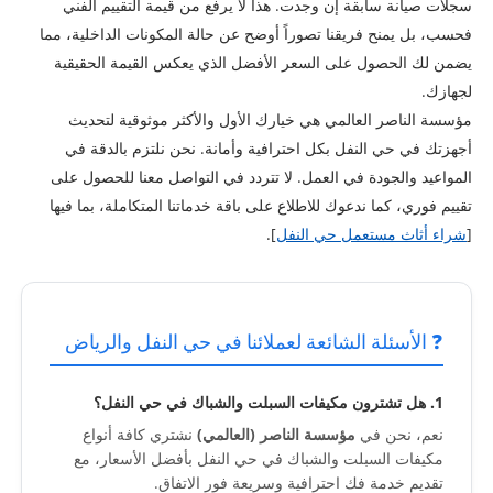
سجلات صيانة سابقة إن وجدت. هذا لا يرفع من قيمة التقييم الفني
فحسب، بل يمنح فريقنا تصوراً أوضح عن حالة المكونات الداخلية، مما
يضمن لك الحصول على السعر الأفضل الذي يعكس القيمة الحقيقية
لجهازك.
مؤسسة الناصر العالمي هي خيارك الأول والأكثر موثوقية لتحديث
أجهزتك في حي النفل بكل احترافية وأمانة. نحن نلتزم بالدقة في
المواعيد والجودة في العمل. لا تتردد في التواصل معنا للحصول على
تقييم فوري، كما ندعوك للاطلاع على باقة خدماتنا المتكاملة، بما فيها
[
شراء أثاث مستعمل حي النفل
].
❓ الأسئلة الشائعة لعملائنا في حي النفل والرياض
1. هل تشترون مكيفات السبلت والشباك في حي النفل؟
نعم، نحن في
مؤسسة الناصر (العالمي)
نشتري كافة أنواع
مكيفات السبلت والشباك في حي النفل بأفضل الأسعار، مع
تقديم خدمة فك احترافية وسريعة فور الاتفاق.