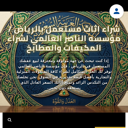
شراء اثاث مستعمل بالرياض /
مؤسسه الناصر العالمي لشراء
المكيفات والمطابخ
إذا كنت تبحث عن جهة موثوقة ومحترفة لبيع عفشك
المستعمل في الرياض ، فإن مؤسسة الناصر العالمي
توفر لك الحل المتكامل لشراء كافة المنقولات المنزلية
والتجارية بأفضل قيمة تقديرية في السوق. نحن نخلصك
من التكدس الزائد ونمنح أثاثك السعر العادل الذي
يستحقه دون بخس.