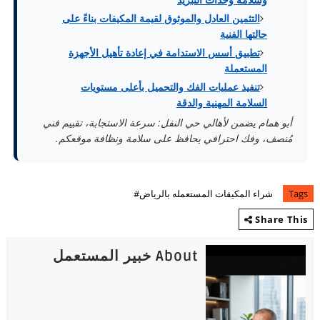
التثمين العادل والموثوق لقيمة المكيفات بناءً على
حالتها الفنية
تطبيق أسس الاستدامة في إعادة تأهيل الأجهزة
المستعملة
تنفيذ عمليات الفك والتحميل بأعلى مستويات
السلامة المهنية والدقة
أبو همام يضمن لأهالي حي النفل: سرعة الاستجابة، تقييم فني
مُنصف، وفك احترافي يحافظ على سلامة ونظافة موقعكم.
Tags
شراء المكيفات المستعمله بالرياض#
Share This
About خبير المستعمل