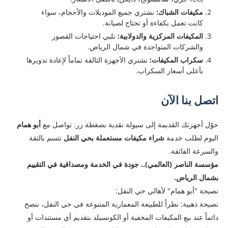
مكيفات الشباك:
نشتري جميع الموديلات والأحجام، سواء
كانت تعمل بكفاءة أو تحتاج لصيانة.
المكيفات المركزية والدولابية:
نلبي احتياجات القصور
والشركات المتواجدة في شمال الرياض.
سكراب المكيفات:
نشتري الأجهزة التالفة تماماً لإعادة تدويرها
بأعلى أسعار السكراب.
اتصل بنا الآن
​حوّل أجهزتك القديمة إلى سيولة نقدية بضغطة زر. تواصل مع
أبو همام
اليوم لطلب خدمة
شراء مكيفات مستعملة بحي النفل
تتسم بالثقة
والسرعة الفائقة.
مؤسسة الناصر (العالمي).. جودة في الخدمة ومصداقية في التقييم
بشمال الرياض.
نصيحة "أبو همام" لأهالي حي النفل:
​نصيحة ذهبية: نظراً للطبيعة المعمارية المتنوعة في حي النفل، ننصح
دائماً عند بيع المكيفات المخفية أو الكونسيلد بتقديم أي مستندات أو