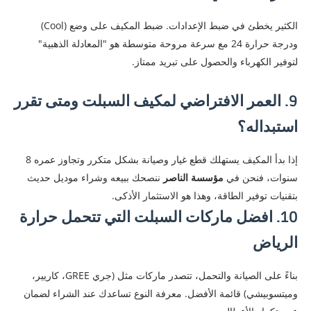
​الكثير يخطئ في ضبط الإعدادات. ضبط المكيف على وضع (Cool)
ودرجة حرارة 24 مع سرعة مروحة متوسطة هو "المعادلة الذهبية"
لتوفير الكهرباء والحصول على تبريد ممتاز.
​9. العمر الافتراضي لمكيف السبلت ومتى تقرر
استبداله؟
​إذا بدأ المكيف يستهلك قطع غيار وصيانة بشكل متكرر وتجاوز عمره 8
سنوات، فنحن في
مؤسسة الناصر
ننصحك ببيعه وشراء موديل حديث
بتقنيات توفير الطاقة، وهذا هو الاستثمار الأذكى.
​10. افضل ماركات السبلت التي تتحمل حرارة
الرياض
​بناءً على الصيانة والتحمل، تتصدر ماركات مثل (جري GREE، كاريير،
وميتسوبيشي) قائمة الأفضل. معرفة النوع تساعدك عند الشراء لضمان