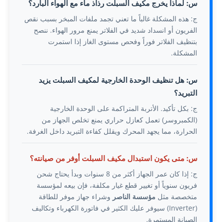
س: لماذا يخرج مكيف السبلت رذاذ ماء مع الهواء البارد؟
ج: هذه المشكلة غالباً ما تعني تجمد ملفات المبخر بسبب نقص
الفريون أو انسداد شديد في الفلاتر يمنع مرور الهواء. ننصح
بتنظيف الفلاتر فوراً وفحص مستوى الغاز إذا استمرت
المشكلة.
س: هل تنظيف الوحدة الخارجية لمكيف السبلت يزيد
التبريد؟
ج: بكل تأكيد. الأتربة المتراكمة على الوحدة الخارجية
(الكمبروسر) تعمل كعازل حراري يمنع تخلص الجهاز من
الحرارة، مما يجهد المحرك ويقلل كفاءة التبريد داخل الغرفة.
س: متى يكون استبدال مكيف السبلت أوفر من صيانته؟
ج: إذا كان عمر الجهاز أكثر من 8 سنوات وبدأ يحتاج شحن
فريون سنوياً أو تغيير قطع غيار مكلفة، فإن بيعه لمؤسسة
متخصصة مثل
مؤسسة الناصر
وشراء جهاز موفر للطاقة
(Inverter) سيوفر عليك الكثير في فاتورة الكهرباء وتكاليف
الصيانة المستمرة.