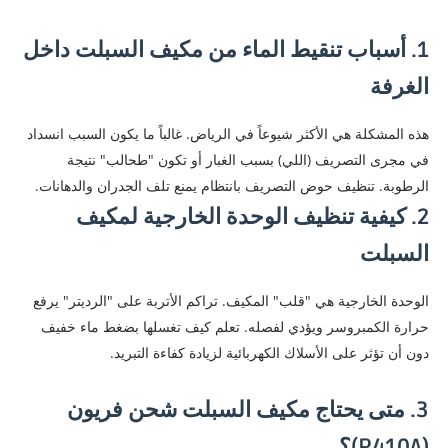
1. أسباب تنقيط الماء من مكيف السبلت داخل
الغرفة
​هذه المشكلة هي الأكثر شيوعاً في الرياض. غالباً ما يكون السبب انسداد
في مجرى التصريف (اللي) بسبب الغبار أو تكون "طحالب" نتيجة
الرطوبة. تنظيف حوض التصريف بانتظام يمنع تلف الجدران والدهانات.
​2. كيفية تنظيف الوحدة الخارجية لمكيف
السبلت
​الوحدة الخارجية هي "قلب" المكيف. تراكم الأتربة على "الرديتر" يرفع
حرارة الكمبروسر ويؤدي لفصله. تعلم كيف تغسلها بضغط ماء خفيف
دون أن تؤثر على الأسلاك الكهربائية لزيادة كفاءة التبريد.
​3. متى يحتاج مكيف السبلت شحن فريون
(R410A)؟