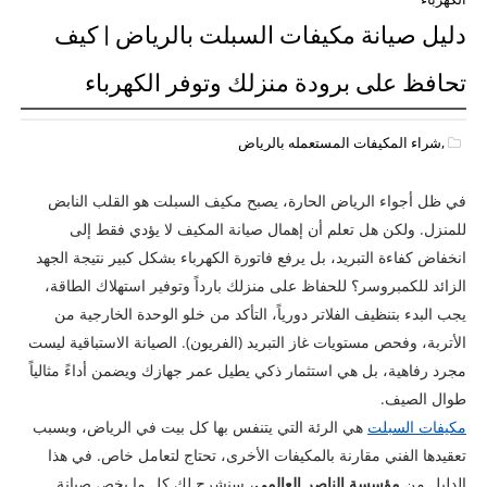
دليل صيانة مكيفات السبلت بالرياض | كيف
تحافظ على برودة منزلك وتوفر الكهرباء
,شراء المكيفات المستعمله بالرياض
في ظل أجواء الرياض الحارة، يصبح مكيف السبلت هو القلب النابض
للمنزل. ولكن هل تعلم أن إهمال صيانة المكيف لا يؤدي فقط إلى
انخفاض كفاءة التبريد، بل يرفع فاتورة الكهرباء بشكل كبير نتيجة الجهد
الزائد للكمبروسر؟ للحفاظ على منزلك بارداً وتوفير استهلاك الطاقة،
يجب البدء بتنظيف الفلاتر دورياً، التأكد من خلو الوحدة الخارجية من
الأتربة، وفحص مستويات غاز التبريد (الفريون). الصيانة الاستباقية ليست
مجرد رفاهية، بل هي استثمار ذكي يطيل عمر جهازك ويضمن أداءً مثالياً
طوال الصيف.
مكيفات السبلت
هي الرئة التي يتنفس بها كل بيت في الرياض، وبسبب
تعقيدها الفني مقارنة بالمكيفات الأخرى، تحتاج لتعامل خاص. في هذا
الدليل من
مؤسسة الناصر العالمي
، سنشرح لك كل ما يخص صيانة