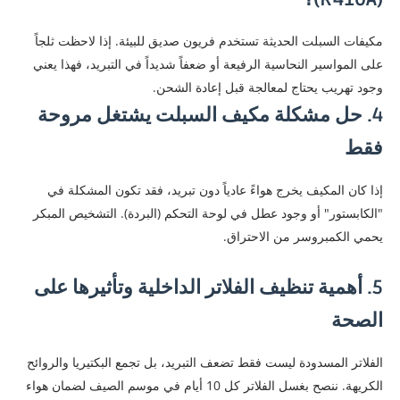
​مكيفات السبلت الحديثة تستخدم فريون صديق للبيئة. إذا لاحظت ثلجاً
على المواسير النحاسية الرفيعة أو ضعفاً شديداً في التبريد، فهذا يعني
وجود تهريب يحتاج لمعالجة قبل إعادة الشحن.
​4. حل مشكلة مكيف السبلت يشتغل مروحة
فقط
​إذا كان المكيف يخرج هواءً عادياً دون تبريد، فقد تكون المشكلة في
"الكابستور" أو وجود عطل في لوحة التحكم (البردة). التشخيص المبكر
يحمي الكمبروسر من الاحتراق.
5. أهمية تنظيف الفلاتر الداخلية وتأثيرها على
الصحة
​الفلاتر المسدودة ليست فقط تضعف التبريد، بل تجمع البكتيريا والروائح
الكريهة. ننصح بغسل الفلاتر كل 10 أيام في موسم الصيف لضمان هواء