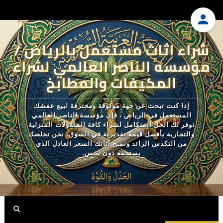
شراء اثاث مستعمل بالرياض /
مؤسسه الناصر العالمي لشراء
المكيفات والمطابخ
إذا كنت تبحث عن جهة موثوقة ومحترفة لبيع عفشك
المستعمل في الرياض ، فإن مؤسسة الناصر العالمي
توفر لك الحل المتكامل لشراء كافة المنقولات المنزلية
والتجارية بأفضل قيمة تقديرية في السوق. نحن نخلصك
من التكدس الزائد ونمنح أثاثك السعر العادل الذي
يستحقه دون بخس.