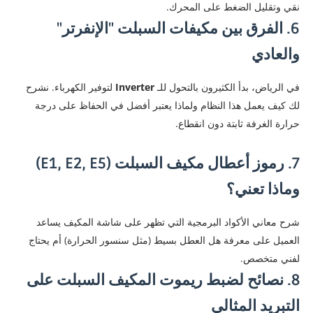
نقي وتقليل الضغط على المحرك.
​6. الفرق بين مكيفات السبلت "الإنفرتر"
والعادي
​في الرياض، بدأ الكثيرون بالتحول للـ
Inverter
لتوفير الكهرباء. نشرح
لك كيف يعمل هذا النظام ولماذا يعتبر أفضل في الحفاظ على درجة
حرارة الغرفة ثابتة دون انقطاع.
7. رموز أعطال مكيف السبلت (E1, E2, E5)
وماذا تعني؟
شرح معاني الأكواد البرمجية التي تظهر على شاشة المكيف يساعد
العميل على معرفة هل العطل بسيط (مثل سنسور الحرارة) أم يحتاج
لفني متخصص.
​8. نصائح لضبط ريموت المكيف السبلت على
التبريد المثالي