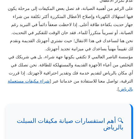
عدم تكرار الأعطال
على الرغم من أهمية الصيانة، قد تصل بعض المكيفات إلى مرحلة يكون
فيها استهلاك الكهرباء وإصلاح الأعطال المتكررة أكثر تكلفة من شراء
جهاز حديث بكفاءة طاقة أعلى. إذا لاحظت ضعفاً دائماً في التبريد رغم
الصيانة، أو تسريباً متكرراً للماء، فقد حان الوقت للتفكير في التحديث.
نحن هنا لنساعدك في هذا الانتقال؛ حيث نشتري أجهزتك القديمة ونقدم
لك تقييماً مهنياً يساعدك في ميزانية تجديد أجهزتك.
مؤسسة الناصر العالمي لا تكتفي بكونها جهة شراء، بل هي شريكك في
التخلص من أعباء الأجهزة القديمة والمستهلكة للطاقة. نحن نصلك في
أي مكان بالرياض لتقديم خدمة فك وتقدير احترافية لأجهزتك. إذا قررت
الترقية، تواصل معنا للاستفادة من خدماتنا عبر [
شراء مكيفات مستعملة
بالرياض
].
🔍 أهم استفسارات صيانة مكيفات السبلت
بالرياض