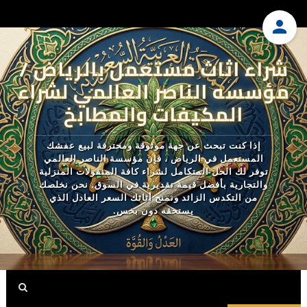
شراء اثاث مستعمل بالرياض /
مؤسسه الناصر العالمي لشراء
المكيفات والمطابخ
إذا كنت تبحث عن جهة موثوقة ومحترفة لبيع عفشك
المستعمل في الرياض ، فإن مؤسسة الناصر العالمي
توفر لك الحل المتكامل لشراء كافة المنقولات المنزلية
والتجارية بأفضل قيمة تقديرية في السوق. نحن نخلصك
من التكدس الزائد ونمنح أثاثك السعر العادل الذي
يستحقه دون بخس.