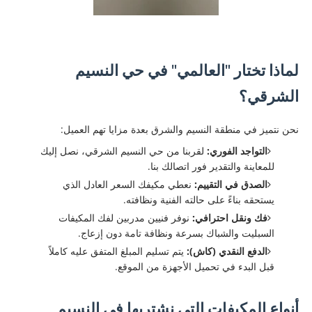
لماذا تختار "العالمي" في حي النسيم
الشرقي؟
​نحن نتميز في منطقة النسيم والشرق بعدة مزايا تهم العميل:
التواجد الفوري:
لقربنا من حي النسيم الشرقي، نصل إليك
للمعاينة والتقدير فور اتصالك بنا.
الصدق في التقييم:
نعطي مكيفك السعر العادل الذي
يستحقه بناءً على حالته الفنية ونظافته.
فك ونقل احترافي:
نوفر فنيين مدربين لفك المكيفات
السبليت والشباك بسرعة ونظافة تامة دون إزعاج.
الدفع النقدي (كاش):
يتم تسليم المبلغ المتفق عليه كاملاً
قبل البدء في تحميل الأجهزة من الموقع.
أنواع المكيفات التي نشتريها في النسيم