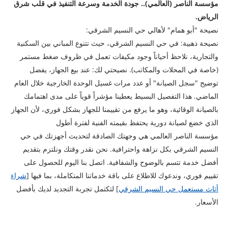
مؤسسة الناصر (العالمي).. جودة الخدمة وسرعة التنفيذ في قلب شرق
الرياض.
نصيحة "أبو همام" لأهالي حي النسيم الشرقي:
​نصيحة ذهبية: في حي النسيم الشرقي، حيث تتنوع المباني بين السكنية
والتجارية، نلاحظ أحياناً وجود مكيفات تعمل في ظروف ضغط مستمر
(خاصة في المحلات والمكاتب). نصيحتي لك: عند بيع الجهاز، يفضل
توضيح "سجل الصيانة" أو عدد مرات غسيل الوحدة الخارجية خلال العام
الماضي. هذا التفصيل البسيط يعطينا مؤشراً قوياً على مدى اهتمامك
بالصيانة الوقائية، وهو ما يرفع من تقييمنا للجهاز بشكل فوري، لأن الجهاز
الذي خضع لصيانة دورية يحتفظ بقيمته الفنية لفترة أطول
مؤسسة الناصر العالمي هي وجهتك الصادقة لتحديث أجهزتك في حي
النسيم الشرقي بكل نزاهة واحترافية. نحن نقدر وقتك ونلتزم بتقديم
أفضل خدمة تتسم بالوضوح والشفافية. اتصل بنا اليوم للحصول على
تقييم فوري، وندعوك للاطلاع على باقة خدماتنا المتكاملة، بما فيها [
شراء
أثاث مستعمل حي النسيم الشرقي
] لتكتمل تجربة التجديد لديك بأفضل
الأسعار.