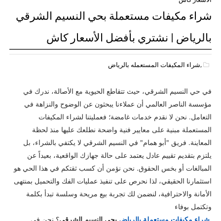
شراء مكيفات مستعملة بحي النسيم الشرقي
بالرياض | نشتري بأفضل الأسعار كاش
,شراء المكيفات المستعمله بالرياض
في حي النسيم الشرقي، حيث تتقاطع الحيوية مع الأصالة، ندرك في
مؤسسة الناصر العالمي أن عملاءنا يبحثون عن الوضوح والنزاهة في
التعامل. نحن لا نقدم خدمات غامضة؛ فعمليتنا لشراء المكيفات
المستعملة مبنية على معايير فنية واضحة نطلعك عليها منذ لحظة
المعاينة. فريق "أبو همام" في النسيم الشرقي لا يكتفي بالشراء، بل
يلتزم بتقديم تقييم عادل يعتمد على حالة جهازك الواقعية، بعيداً عن
المبالغات أو بخس الحقوق. نحن نؤمن أن كسب ثقتكم في هذا الحي هو
استثمارنا الحقيقي، لذا نحرص على تنفيذ عمليات الفك والتحميل بمنتهى
الأمانة والاحترافية، لنضمن لك تجربة بيع مريحة وسلسة تبدأ بكلمة
وتكتمل بوفاء
شراء مكيفات مستعملة بالرياض
بحي النسيم الشرقي
؟ نحن في