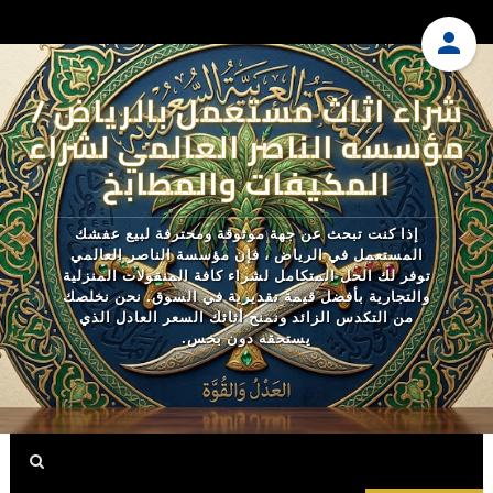
شراء اثاث مستعمل بالرياض /
مؤسسه الناصر العالمي لشراء
المكيفات والمطابخ
إذا كنت تبحث عن جهة موثوقة ومحترفة لبيع عفشك
المستعمل في الرياض ، فإن مؤسسة الناصر العالمي
توفر لك الحل المتكامل لشراء كافة المنقولات المنزلية
والتجارية بأفضل قيمة تقديرية في السوق. نحن نخلصك
من التكدس الزائد ونمنح أثاثك السعر العادل الذي
يستحقه دون بخس.