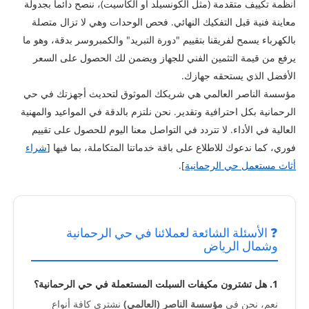
أنظمة تكييف متقدمة (مثل الكونسيلد أو الكاسيت)، ننصح دائماً بجدولة
معاينة فنية قبل التفكيك النهائي. فحص الوحدات وهي لا تزال متصلة
بالكهرباء يسمح لفريقنا بتقييم "دورة التبريد" والكمبروسر بدقة، وهو ما
يرفع من قيمة التثمين الفني للجهاز ويضمن لك الحصول على السعر
الأفضل الذي يستحقه جهازك.
مؤسسة الناصر العالمي هي شريكك الموثوق لتحديث أجهزتك في حي
الرحمانية بكل احترافية وتقدير. نحن نلتزم بالدقة في المواعيد والمهنية
العالية في الأداء. لا تتردد في التواصل معنا اليوم للحصول على تقييم
فوري، كما ندعوك للاطلاع على باقة خدماتنا المتكاملة، بما فيها [
شراء
أثاث مستعمل حي الرحمانية
].
❓ الأسئلة الشائعة لعملائنا في حي الرحمانية
وشمال الرياض
1. هل تشترون مكيفات السبلت المستعملة في حي الرحمانية؟
نعم، نحن في
مؤسسة الناصر (العالمي)
نشتري كافة أنواع