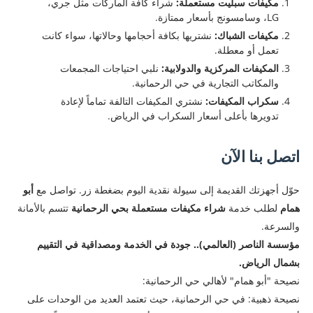
مكيفات سبليت مستعملة:
شراء كافة الماركات مثل جري،
LG، وسامسونج بأسعار ممتازة.
مكيفات الشباك:
نشتريها بكافة أحجامها وحالاتها، سواء كانت
تعمل أو معطلة.
المكيفات المركزية والدولابية:
نلبي احتياجات المجمعات
والمكاتب التجارية في حي الرحمانية.
سكراب المكيفات:
نشتري المكيفات التالفة تماماً لإعادة
تدويرها بأعلى أسعار السكراب في الرياض.
​اتصل بنا الآن
​حوّل أجهزتك القديمة إلى سيولة نقدية اليوم بضغطة زر. تواصل مع
أبو
همام
لطلب خدمة
شراء مكيفات مستعملة بحي الرحمانية
تتسم بالأمانة
والسرعة.
مؤسسة الناصر (العالمي).. جودة في الخدمة ومصداقية في التقييم
بشمال الرياض.
نصيحة "أبو همام" لأهالي حي الرحمانية:
​نصيحة ذهبية: في حي الرحمانية، حيث تعتمد العديد من الوحدات على