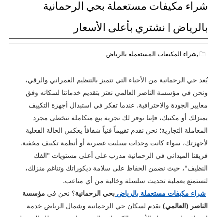
شراء مكيفات مستعملة بحي الرحمانية
بالرياض | نشتري بأعلى الأسعار
,شراء المكيفات المستعمله بالرياض
يُعد حي الرحمانية من الأحياء التي تتميز بالتنظيم العمراني والرقي،
ونحن في مؤسسة الناصر العالمي نعتز بتقديم خدماتنا لسكانه وفق
معايير الجودة والاحترافية. عندما تفكر في استبدال أجهزة التكييف
بمنزلك أو مكتبك، فإننا نوفر لك تجربة بيع متكاملة تتخطى مجرد
المعاملة التجارية؛ نحن نقدم تقييماً فنياً شفافاً يعكس الحالة الفعلية
لأجهزتك، سواء كانت وحدات سبليت عصرية أو أنظمة تكييف مخفية.
فريقنا الميداني في الرحمانية مدرب على أعلى مستويات "الفك
النظيف"، حيث نضمن الحفاظ على سلامة ديكوراتك وتناغم منزلك،
لتستمتع بعملية تحديث سلسلة وخالية من أي متاعب.
​
شراء مكيفات مستعملة بالرياض
بحي الرحمانية
؟ نحن في
مؤسسة
الناصر (العالمي)
نقدم لسكان حي الرحمانية وشمال الرياض خدمة