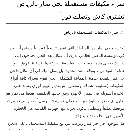
شراء مكيفات مستعملة بحي نمار بالرياض |
نشتري كاش ونصلك فوراً
,شراء المكيفات المستعمله بالرياض
يُحتسب حي نمار من المناطق التي تشهد توسعاً عمرانياً مستمراً، ونحن
في مؤسسة الناصر العالمي ندرك أن سكان هذا الحي يحتاجون إلى
شريك يغطي هذه المساحات الشاسعة بسرعة واحترافية. فريق "أبو
همام" الميداني لا يتوقف عند الحدود، بل يصل إليك في أي مكان داخل
حي نمار لتقديم خدمة "المعاينة المتنقلة". نحن نقوم بشراء كافة أنواع
المكيفات (سبليت، شباك، ومخفي) مع تقديم تقييم فوري يعتمد على
الخبرة الطويلة في تثمين الأجهزة وفق حالتها الحقيقية. هدفنا في نمار هو
تذليل أي صعوبات لوجستية، وضمان عملية فك ونقل آمنة وسريعة تترك
موقعك نظيفاً ومنظماً، لتكون تجربة بيع أجهزتك القديمة هي الخطوة
الأسهل في رحلة تجديد منزلك.
هل موجود في
حي نمار
وترغب في بيع مكيفك المستعمل بأعلى سعر؟