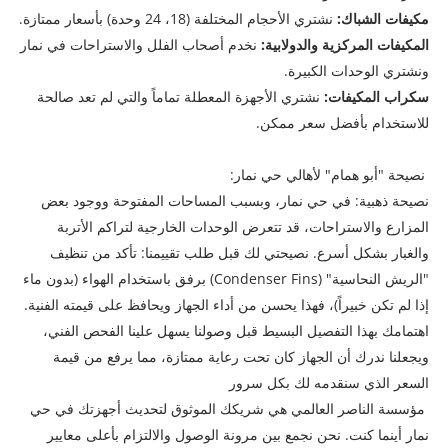
مكيفات الشباك:
نشتري الأحجام المختلفة (18، 24 وحدة) بأسعار ممتازة.
المكيفات المركزية والدولابية:
نخدم أصحاب الفلل والاستراحات في نمار
ونشتري الوحدات الكبيرة.
سكراب المكيفات:
نشتري الأجهزة المعطلة تماماً والتي لم تعد صالحة
للاستخدام بأفضل سعر ممكن.
نصيحة "أبو همام" لأهالي حي نمار:
​نصيحة ذهبية: في حي نمار، وبسبب المساحات المفتوحة ووجود بعض
المزارع والاستراحات، قد تتعرض الوحدات الخارجية لتراكم الأتربة
والغبار بشكل أسرع. نصيحتي لك قبل طلب تقييمنا: تأكد من تنظيف
"الريش النحاسية" (Condenser Fins) برفق باستخدام الهواء (بدون ماء
إذا لم تكن خبيراً)، فهذا يحسن من أداء الجهاز ويحافظ على قيمته الفنية.
اهتمامك بهذا التفصيل البسيط قبل وصولنا يسهل علينا الفحص الفني،
ويجعلنا ندرك أن الجهاز كان تحت رعاية ممتازة، مما يرفع من قيمة
السعر الذي سنقدمه لك بكل سرور
مؤسسة الناصر العالمي هي شريكك الموثوق لتحديث أجهزتك في حي
نمار أينما كنت. نحن نجمع بين مرونة الوصول والالتزام بأعلى معايير