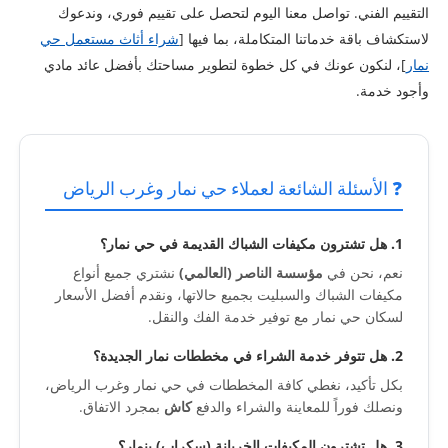
التقييم الفني. تواصل معنا اليوم لتحصل على تقييم فوري، وندعوك
لاستكشاف باقة خدماتنا المتكاملة، بما فيها [
شراء أثاث مستعمل حي
نمار
]، لنكون عونك في كل خطوة لتطوير مساحتك بأفضل عائد مادي
وأجود خدمة.
❓ الأسئلة الشائعة لعملاء حي نمار وغرب الرياض
1. هل تشترون مكيفات الشباك القديمة في حي نمار؟
نعم، نحن في
مؤسسة الناصر (العالمي)
نشتري جميع أنواع
مكيفات الشباك والسبليت بجميع حالاتها، ونقدم أفضل الأسعار
لسكان حي نمار مع توفير خدمة الفك والنقل.
2. هل تتوفر خدمة الشراء في مخططات نمار الجديدة؟
بكل تأكيد، نغطي كافة المخططات في حي نمار وغرب الرياض،
ونصلك فوراً للمعاينة والشراء والدفع
كاش
بمجرد الاتفاق.
3. هل تشترون المكيفات الخربانة (سكراب) بنمار؟