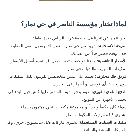
لماذا تختار مؤسسة الناصر في حي نمار؟
نحن نتميز عن غيرنا في منطقة غرب الرياض بعدة نقاط:
سرعة الاستجابة:
لقربنا من حي نمار، نضمن لك وصول الفني للمعاينة
خلال وقت قصير جداً من اتصالك.
الأسعار التنافسية:
هدفنا هو كسب ثقة العميل، لذا نقدم أفضل الأسعار
لمكيفات السبليت والشباك في نمار.
فريق فك محترف:
نعتمد على فنيين متخصصين يقومون بفك المكيفات
دون إحداث أي فوضى أو أضرار في الجدران.
الدفع النقدي الفوري:
نقوم بدفع القيمة المتفق عليها كاش قبل البدء في
تحميل الأجهزة من الموقع
.
سواء كان مكيفاً واحداً أو مجموعة مكيفات، نحن مهتمون بشراء:
نشتري كافة موديلات المكيفات بنمار
مكيفات السبليت المستعملة:
نشتري ماركات LG، سامسونج، جري، وكل
الماركات الصينية واليابانية.