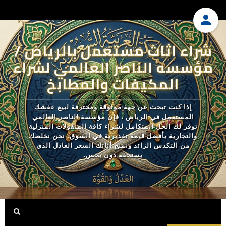
شراء اثاث مستعمل بالرياض /
مؤسسه الناصر العالمي لشراء
المكيفات والمطابخ
إذا كنت تبحث عن جهة موثوقة ومحترفة لبيع عفشك
المستعمل في الرياض ، فإن مؤسسة الناصر العالمي
توفر لك الحل المتكامل لشراء كافة المنقولات المنزلية
والتجارية بأفضل قيمة تقديرية في السوق. نحن نخلصك
من التكدس الزائد ونمنح أثاثك السعر العادل الذي
يستحقه دون بخس.