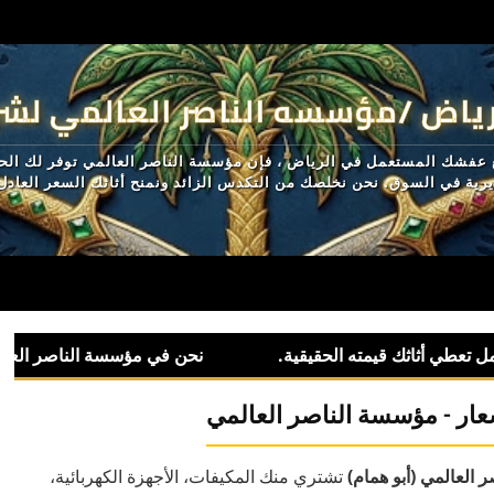
ياض /مؤسسه الناصر العالمي لشر
 عفشك المستعمل في الرياض ، فإن مؤسسة الناصر العالمي توفر لك الحل 
ديرية في السوق. نحن نخلصك من التكدس الزائد ونمنح أثاثك السعر العاد
عار - مؤسسة الناصر العالمي
العالمي (أبو همام)
تشتري منك المكيفات، الأجهزة الكهربائية،