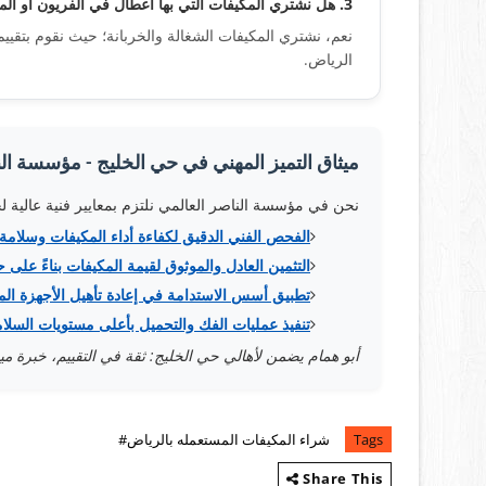
3. هل نشتري المكيفات التي بها أعطال في الفريون أو الموتور؟
نعم، نشتري المكيفات الشغالة والخربانة؛ حيث نقوم بتقي
الرياض.
ميثاق التميز المهني في حي الخليج - مؤسسة الن
نحن في مؤسسة الناصر العالمي نلتزم بمعايير فنية عالية ل
الفحص الفني الدقيق لكفاءة أداء المكيفات وسلامة 
التثمين العادل والموثوق لقيمة المكيفات بناءً على حال
تطبيق أسس الاستدامة في إعادة تأهيل الأجهزة ال
تنفيذ عمليات الفك والتحميل بأعلى مستويات السلامة
أبو همام يضمن لأهالي حي الخليج: ثقة في التقييم، خبرة 
Tags
شراء المكيفات المستعمله بالرياض#
Share This