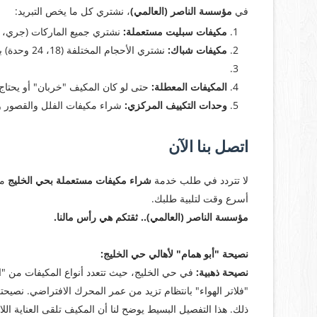
في
مؤسسة الناصر (العالمي)
، نشتري كل ما يخص التبريد:
مكيفات سبليت مستعملة:
نشتري جميع الماركات (جري، ماندو، سام
مكيفات شباك:
نشتري الأحجام المختلفة (18، 24 وحدة) بأفضل الأسعار.
المكيفات المعطلة:
حتى لو كان المكيف "خربان" أو يحتاج
وحدات التكييف المركزي:
شراء مكيفات الفلل والقصور و
اتصل بنا الآن
لا تتردد في طلب خدمة
شراء مكيفات مستعملة بحي الخليج
من
أسرع وقت لتلبية طلبك.
مؤسسة الناصر (العالمي).. ثقتكم هي رأس مالنا.
نصيحة "أبو همام" لأهالي حي الخليج:
​نصيحة ذهبية:
في حي الخليج، حيث تتعدد أنواع المكيفات من "
"فلاتر الهواء" بانتظام تزيد من عمر المحرك الافتراضي. نصيح
ذلك. هذا التفصيل البسيط يوضح لنا أن المكيف تلقى العناية اللا