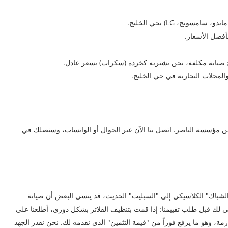
سونج، LG) بحي الخليج.
 صيانة مكلفة، نحن نشتريه كخردة (سكراب) بسعر عادل.
المحلات التجارية في حي الخليج.
 مؤسسة الناصر. اتصل بنا الآن عبر الجوال أو الواتساب، وسنصلك في
الشباك" الكلاسيكي إلى "السبليت" الحديث، قد ينسى البعض أن صيانة
تي لك قبل طلب تقييمنا: إذا قمت بتنظيف الفلاتر بشكل دوري، أطلعنا على
زمة، وهو ما يرفع فوراً من "قيمة التثمين" الذي نقدمه لك. نحن نقدر الجهد