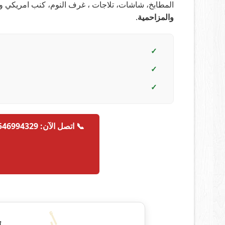
المطابخ، شاشات، تلاجات ، غرف النوم، كنب امريكي 
والمزاحمية
.
✓
✓
✓
📞 اتصل الآن: 0546994329
ت