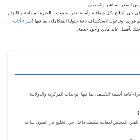
رض السعر المباشر والمنصف.
ي الخليج بكل شفافية وأمانة. نحن نجمع بين الخبرة الميدانية والالتزام
فوري، وندعوك لاستكشاف باقة حلولنا المتكاملة، بما فيها [
شراء أثاث
تك بأفضل عائد مادي وأجود خدمة.
افة أنظمة التكييف، بما فيها الوحدات المركزية والدولابية
 الفني المختص لمعاينة مكيفك داخل حي الخليج في غضون ساعة