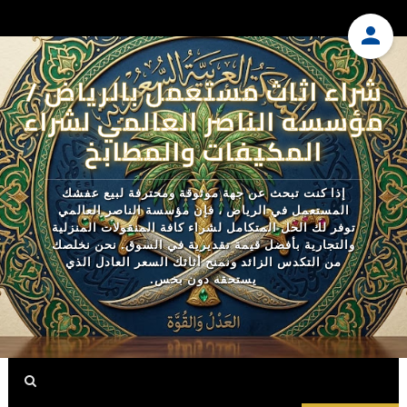
شراء اثاث مستعمل بالرياض /
مؤسسه الناصر العالمي لشراء
المكيفات والمطابخ
إذا كنت تبحث عن جهة موثوقة ومحترفة لبيع عفشك
المستعمل في الرياض ، فإن مؤسسة الناصر العالمي
توفر لك الحل المتكامل لشراء كافة المنقولات المنزلية
والتجارية بأفضل قيمة تقديرية في السوق. نحن نخلصك
من التكدس الزائد ونمنح أثاثك السعر العادل الذي
يستحقه دون بخس.