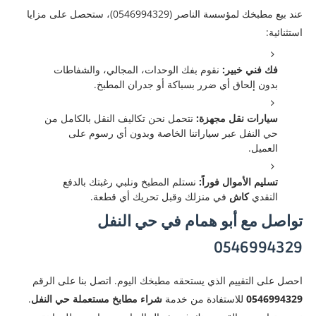
عند بيع مطبخك لمؤسسة الناصر (0546994329)، ستحصل على مزايا
استثنائية:
فك فني خبير:
نقوم بفك الوحدات، المجالي، والشفاطات
بدون إلحاق أي ضرر بسباكة أو جدران المطبخ.
سيارات نقل مجهزة:
نتحمل نحن تكاليف النقل بالكامل من
حي النفل عبر سياراتنا الخاصة وبدون أي رسوم على
العميل.
تسليم الأموال فوراً:
نستلم المطبخ ونلبي رغبتك بالدفع
النقدي
كاش
في منزلك وقبل تحريك أي قطعة.
تواصل مع أبو همام في حي النفل
0546994329
احصل على التقييم الذي يستحقه مطبخك اليوم. اتصل بنا على الرقم
0546994329
للاستفادة من خدمة
شراء مطابخ مستعملة حي النفل
.