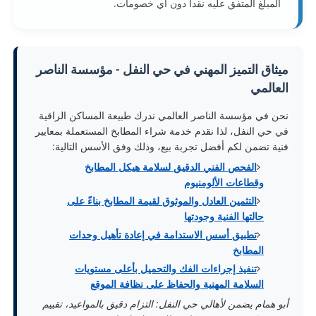
المبلغ المتفق عليه نقداً دون أي خصومات.
ميثاق التميز المهني في حي النفل - مؤسسة الناصر
العالمي
نحن في مؤسسة الناصر العالمي ندرك طبيعة المساكن الراقية
في حي النفل، لذا نقدم خدمة شراء المطابخ المستعملة بمعايير
فنية تضمن لكم أفضل تجربة بيع، وذلك وفق الأسس التالية:
الفحص الفني الدقيق لسلامة هيكل المطابخ
وقطاعات الألومنيوم
التثمين العادل والموثوق لقيمة المطابخ بناءً على
حالتها الفنية وجودتها
تطبيق أسس الاستدامة في إعادة تأهيل وحدات
المطابخ
تنفيذ إجراءات الفك والتحميل بأعلى مستويات
السلامة المهنية والحفاظ على نظافة الموقع
أبو همام يضمن لأهالي حي النفل: التزام دقيق بالمواعيد، تقييم