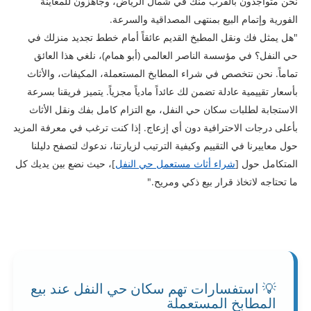
نحن متواجدون بالقرب منك في شمال الرياض، وجاهزون للمعاينة
الفورية وإتمام البيع بمنتهى المصداقية والسرعة.
​"هل يمثل فك ونقل المطبخ القديم عائقاً أمام خطط تجديد منزلك في
حي النفل؟ في مؤسسة الناصر العالمي (أبو همام)، نلغي هذا العائق
تماماً. نحن نتخصص في شراء المطابخ المستعملة، المكيفات، والأثاث
بأسعار تقييمية عادلة تضمن لك عائداً مادياً مجزياً. يتميز فريقنا بسرعة
الاستجابة لطلبات سكان حي النفل، مع التزام كامل بفك ونقل الأثاث
بأعلى درجات الاحترافية دون أي إزعاج. إذا كنت ترغب في معرفة المزيد
حول معاييرنا في التقييم وكيفية الترتيب لزيارتنا، ندعوك لتصفح دليلنا
المتكامل حول [
شراء أثاث مستعمل حي النفل
]، حيث نضع بين يديك كل
ما تحتاجه لاتخاذ قرار بيع ذكي ومريح."
💡 استفسارات تهم سكان حي النفل عند بيع
المطابخ المستعملة