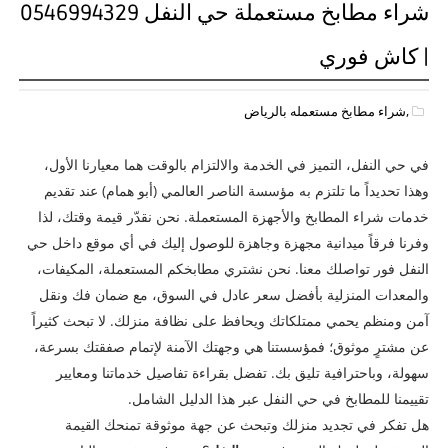
شراء مطابخ مستعملة حي النفل 0546994329
| كاش فوري
,شراء مطابخ مستعمله بالرياض
في حي النفل، التميز في الخدمة والالتزام بالوقت هما معيارنا الأول،
وهذا تحديداً ما تلتزم به مؤسسة الناصر العالمي (أبو همام) عند تقديم
خدمات شراء المطابخ والأجهزة المستعملة. نحن نقدّر قيمة وقتك، لذا
وفرنا فرقاً ميدانية مجهزة وجاهزة للوصول إليك في أي موقع داخل حي
النفل فور تواصلك معنا. نحن نشتري مطابخكم المستعملة، المكيفات،
والمعدات المنزلية بأفضل سعر عادل في السوق، مع ضمان فك ونقل
آمن ومنظم يحمي ممتلكاتك ويحافظ على نظافة منزلك. لا تبحث كثيراً
عن مشترٍ موثوق؛ فمؤسستنا هي وجهتك الآمنة لإتمام صفقتك بسرعة،
سهولة، وباحترافية تليق بك. تفضل بقراءة تفاصيل خدماتنا ومعايير
تقييمنا للمطابخ في حي النفل عبر هذا الدليل الشامل.
هل تفكر في تجديد منزلك وتبحث عن جهة موثوقة تمنحك القيمة