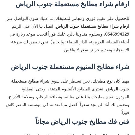
ارقام شراء مطابخ مستعملة جنوب الرياض
​للحصول على تقييم فوري ومجاني لمطبخك، ما عليك سوى التواصل عبر
ارقام شراء مطابخ مستعملة جنوب الرياض
. اتصل بنا الآن على الرقم
0546994329
، وسيقوم مندوبنا بالرد عليك فوراً لتحديد موعد زيارة في
أحياء (الشفاء، العزيزية، الدار البيضاء، والحاير). نحن نضمن لك سرعة
الاستجابة وتقديم عرض سعر لا ينافس.
شراء مطابخ المنيوم مستعملة جنوب الرياض
​مهما كان نوع مطبخك، نحن نسيطر على سوق
شراء مطابخ مستعملة
جنوب الرياض
. نشتري المطابخ الألمنيوم المتينة، وحتى المطابخ
المودرن. نقيم مطبخك بناءً على متانته، ونظافة الرخام، وسلامة الأدراج،
ونضمن لك أنك لن تجد سعراً أفضل مما نقدمه في مؤسسة الناصر كاش
فوراً.
​فني فك مطابخ جنوب الرياض مجاناً