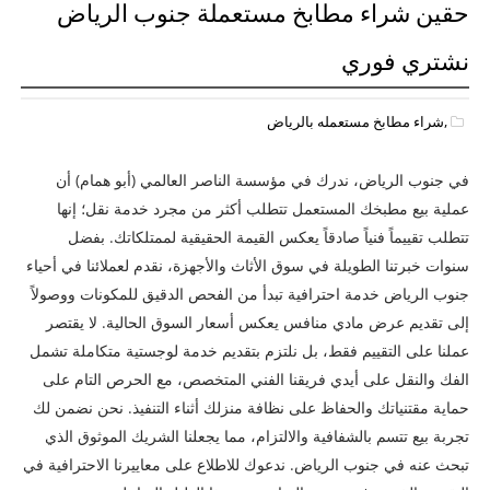
حقين شراء مطابخ مستعملة جنوب الرياض
نشتري فوري
,شراء مطابخ مستعمله بالرياض
في جنوب الرياض، ندرك في مؤسسة الناصر العالمي (أبو همام) أن
عملية بيع مطبخك المستعمل تتطلب أكثر من مجرد خدمة نقل؛ إنها
تتطلب تقييماً فنياً صادقاً يعكس القيمة الحقيقية لممتلكاتك. بفضل
سنوات خبرتنا الطويلة في سوق الأثاث والأجهزة، نقدم لعملائنا في أحياء
جنوب الرياض خدمة احترافية تبدأ من الفحص الدقيق للمكونات ووصولاً
إلى تقديم عرض مادي منافس يعكس أسعار السوق الحالية. لا يقتصر
عملنا على التقييم فقط، بل نلتزم بتقديم خدمة لوجستية متكاملة تشمل
الفك والنقل على أيدي فريقنا الفني المتخصص، مع الحرص التام على
حماية مقتنياتك والحفاظ على نظافة منزلك أثناء التنفيذ. نحن نضمن لك
تجربة بيع تتسم بالشفافية والالتزام، مما يجعلنا الشريك الموثوق الذي
تبحث عنه في جنوب الرياض. ندعوك للاطلاع على معاييرنا الاحترافية في