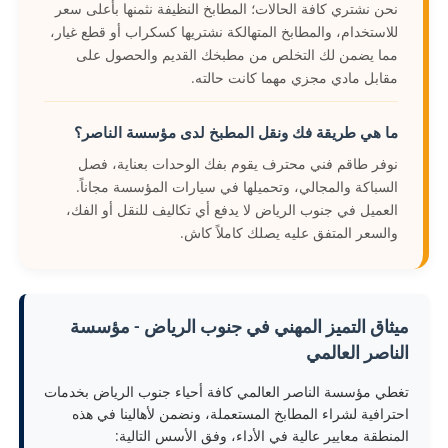
نحن نشتري كافة الحالات؛ المطابخ النظيفة نثمنها بأعلى سعر
للاستخدام، والمطابخ المتهالكة نشتريها كسكراب أو قطع غيار،
مما يضمن لك التخلص من مطبخك القديم والحصول على
مقابل مادي مجزي مهما كانت حالته.
ما هي طريقة فك ونقل المطبخ لدى مؤسسة الناصر؟
نوفر طاقم فني محترف يقوم بفك الوحدات بعناية، فصل
السباكة والمجالي، وتحميلها في سيارات المؤسسة مجاناً.
العميل في جنوب الرياض لا يدفع أي تكاليف للنقل أو الفك،
والسعر المتفق عليه يصلك كاملاً كاش.
ميثاق التميز المهني في جنوب الرياض - مؤسسة
الناصر العالمي
تغطي مؤسسة الناصر العالمي كافة أحياء جنوب الرياض بخدمات
احترافية لشراء المطابخ المستعملة، ونضمن لأهالينا في هذه
المنطقة معايير عالية في الأداء، وفق الأسس التالية: