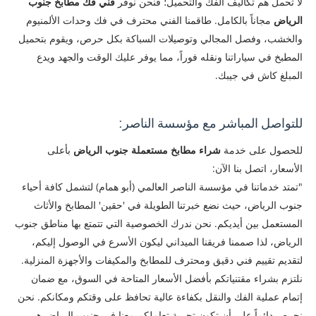
​لا تحمل هم تكاليف الفك والتحميل؛ فنحن نوفر
فني فك مطابخ جنوب
الرياض
مجاناً بالكامل. طاقمنا الفني محترف في فك وحدات الألمنيوم
والخشب، وفصل المجالي وتوصيلات السباكة بكل حرص، ويقوم بتحميل
المطبخ في سياراتنا ونقله فوراً، مما يوفر عليك الوقت والجهد ويدع
المبلغ كاش في جيبك.
للتواصل المباشر مع مؤسسة الناصر:
​للحصول على خدمة
شراء مطابخ مستعملة جنوب الرياض
بأعلى
الأسعار، اتصل بنا الآن:
​"تمتد خدماتنا في مؤسسة الناصر العالمي (أبو همام) لتشمل كافة أحياء
جنوب الرياض، حيث نضع خبرتنا الطويلة في 'حقين' المطابخ والأثاث
المستعمل بين أيديكم. نحن ندرك الخصوصية التي تتمتع بها مناطق جنوب
الرياض، لذا صممنا فريقنا الميداني ليكون الأسرع في الوصول إليكم،
لتقديم تقييم فني دقيق ومحترف للمطابخ والمكيفات والأجهزة المنزلية.
نلتزم بشراء مقتنياتكم بأفضل الأسعار المتاحة في السوق، مع ضمان
إتمام عملية الفك والنقل بكفاءة عالية تحافظ على وقتكم ومكانكم. نحن
نحرص دائماً على أن تكون تجربة تعاملكم معنا في جنوب الرياض هي