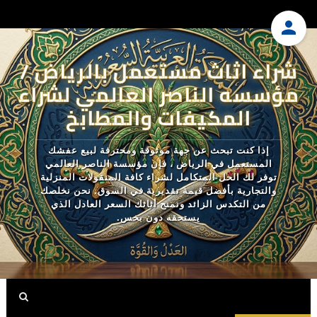
شراء اثاث مستعمل بالرياض /
مؤسسه الناصر العالمي لشراء
المكيفات والمطابخ
إذا كنت تبحث عن جهة موثوقة ومحترفة لبيع عفشك
المستعمل في الرياض ، فإن مؤسسة الناصر العالمي
توفر لك الحل المتكامل لشراء كافة المنقولات المنزلية
والتجارية بأفضل قيمة تقديرية في السوق. نحن نخلصك
من التكدس الزائد ونمنح أثاثك السعر العادل الذي
يستحقه دون بخس.