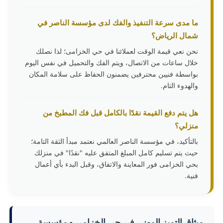
ما مدى سرعة التنفيذ والفك لدى مؤسسة الناصر في
شمال الرياض؟
نحن نعي قيمة الوقت لعملائنا في حي الخزامى؛ لذا نصلك
خلال ساعات من الاتصال، ويتم الفك والتحميل في نفس اليوم
بواسطة فنيين محترفين يضمنون الحفاظ على سلامة المكان
والهدوء التام.
هل يتم دفع القيمة نقدًا بالكامل قبل فك المطبخ من
منزلي؟
بالتأكيد، في مؤسسة الناصر العالمي نعتمد مبدأ الثقة التامة؛
حيث يتم تسليم كامل المبلغ المتفق عليه "نقدًا" في منزلك
بحي الخزامى فور المعاينة والاتفاق، وقبل البدء بأي أعمال
فنية.
ميثاق التميز المهني في حي الخزامى - مؤسسة