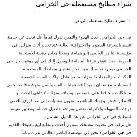
شراء مطابخ مستعملة حي الخزامى
,شراء مطابخ مستعمله بالرياض
في حي الخزامي، حيث الهدوء والتميز، ندرك تماماً أنك تبحث عن خدمة
تتسم بالسرعة القصوى والاحترافية العالية عند تجديد أثاث منزلك. في
مؤسسة الناصر العالمي (أبو همام)، وضعنا معايير دقيقة للاستجابة
الفورية، حيث تتوفر فرقنا الميدانية للوصول إليك في أي موقع داخل حي
الخزامي بمجرد تواصلك معنا. نحن نشتري مطابخك المستعملة،
المكيفات، والمعدات المنزلية بسعر عادل يواكب القيمة الحقيقية
للمقتنيات، مع ضمان تنفيذ كافة عمليات الفك والنقل بحرفية فائقة تحمي
ممتلكاتك وتحافظ على خصوصية ونظافة منزلك. لا داعي للبحث أو
الانتظار؛ فنحن وجهتك المباشرة لتحويل مقتنياتك إلى نقد فوري بأقصى
درجات السهولة والالتزام. تفضل بقراءة تفاصيل خدماتنا ومعايير تقييمنا
للمطابخ في حي الخزامي عبر هذا الدليل الشامل.
هل ترغب في تحديث مطبخك بموديل أحدث وتتطلع لبيع مطبخك القديم
في
حي الخزامى
؟ نحن في مؤسسة الناصر العالمي ندرك تماماً