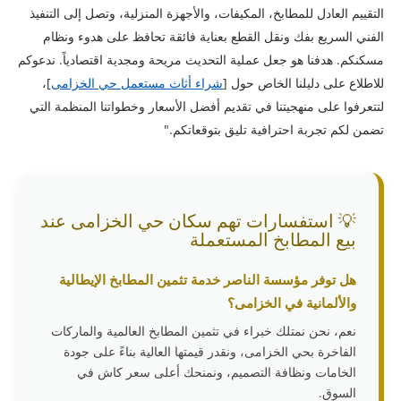
التقييم العادل للمطابخ، المكيفات، والأجهزة المنزلية، وتصل إلى التنفيذ
الفني السريع بفك ونقل القطع بعناية فائقة تحافظ على هدوء ونظام
مسكنكم. هدفنا هو جعل عملية التحديث مريحة ومجدية اقتصادياً. ندعوكم
للاطلاع على دليلنا الخاص حول [
شراء أثاث مستعمل حي الخزامى
]،
لتتعرفوا على منهجيتنا في تقديم أفضل الأسعار وخطواتنا المنظمة التي
تضمن لكم تجربة احترافية تليق بتوقعاتكم."
💡 استفسارات تهم سكان حي الخزامى عند
بيع المطابخ المستعملة
هل توفر مؤسسة الناصر خدمة تثمين المطابخ الإيطالية
والألمانية في الخزامى؟
نعم، نحن نمتلك خبراء في تثمين المطابخ العالمية والماركات
الفاخرة بحي الخزامى، ونقدر قيمتها العالية بناءً على جودة
الخامات ونظافة التصميم، ونمنحك أعلى سعر كاش في
السوق.