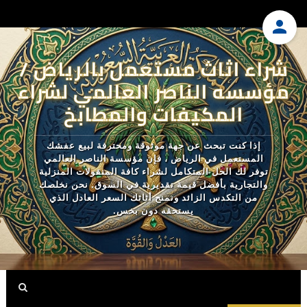
شراء اثاث مستعمل بالرياض /
مؤسسه الناصر العالمي لشراء
المكيفات والمطابخ
إذا كنت تبحث عن جهة موثوقة ومحترفة لبيع عفشك
المستعمل في الرياض ، فإن مؤسسة الناصر العالمي
توفر لك الحل المتكامل لشراء كافة المنقولات المنزلية
والتجارية بأفضل قيمة تقديرية في السوق. نحن نخلصك
من التكدس الزائد ونمنح أثاثك السعر العادل الذي
يستحقه دون بخس.