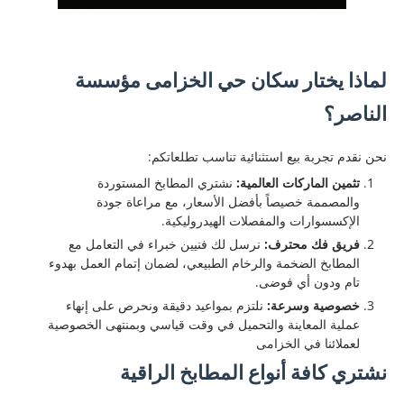
لماذا يختار سكان حي الخزامى مؤسسة
الناصر؟
​نحن نقدم تجربة بيع استثنائية تناسب تطلعاتكم:
تثمين الماركات العالمية:
نشتري المطابخ المستوردة
والمصممة خصيصاً بأفضل الأسعار، مع مراعاة جودة
الإكسسوارات والمفصلات الهيدروليكية.
فريق فك محترف:
نرسل لك فنيين خبراء في التعامل مع
المطابخ الضخمة والرخام الطبيعي، لضمان إتمام العمل بهدوء
تام ودون أي فوضى.
خصوصية وسرعة:
نلتزم بمواعيد دقيقة ونحرص على إنهاء
عملية المعاينة والتحميل في وقت قياسي وبمنتهى الخصوصية
لعملائنا في الخزامى
نشتري كافة أنواع المطابخ الراقية