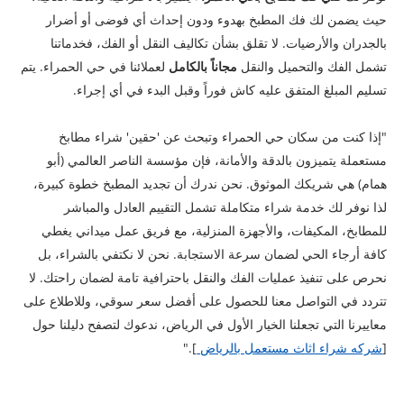
حيث يضمن لك فك المطبخ بهدوء ودون إحداث أي فوضى أو أضرار
بالجدران والأرضيات. لا تقلق بشأن تكاليف النقل أو الفك، فخدماتنا
تشمل الفك والتحميل والنقل
مجاناً بالكامل
لعملائنا في حي الحمراء. يتم
تسليم المبلغ المتفق عليه كاش فوراً وقبل البدء في أي إجراء.
​"إذا كنت من سكان حي الحمراء وتبحث عن 'حقين' شراء مطابخ
مستعملة يتميزون بالدقة والأمانة، فإن مؤسسة الناصر العالمي (أبو
همام) هي شريكك الموثوق. نحن ندرك أن تجديد المطبخ خطوة كبيرة،
لذا نوفر لك خدمة شراء متكاملة تشمل التقييم العادل والمباشر
للمطابخ، المكيفات، والأجهزة المنزلية، مع فريق عمل ميداني يغطي
كافة أرجاء الحي لضمان سرعة الاستجابة. نحن لا نكتفي بالشراء، بل
نحرص على تنفيذ عمليات الفك والنقل باحترافية تامة لضمان راحتك. لا
تتردد في التواصل معنا للحصول على أفضل سعر سوقي، وللاطلاع على
معاييرنا التي تجعلنا الخيار الأول في الرياض، ندعوك لتصفح دليلنا حول
[
شركه شراء اثاث مستعمل بالرياض
]."