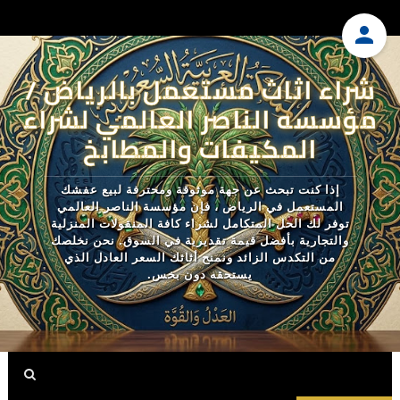
شراء اثاث مستعمل بالرياض /
مؤسسه الناصر العالمي لشراء
المكيفات والمطابخ
إذا كنت تبحث عن جهة موثوقة ومحترفة لبيع عفشك
المستعمل في الرياض ، فإن مؤسسة الناصر العالمي
توفر لك الحل المتكامل لشراء كافة المنقولات المنزلية
والتجارية بأفضل قيمة تقديرية في السوق. نحن نخلصك
من التكدس الزائد ونمنح أثاثك السعر العادل الذي
يستحقه دون بخس.