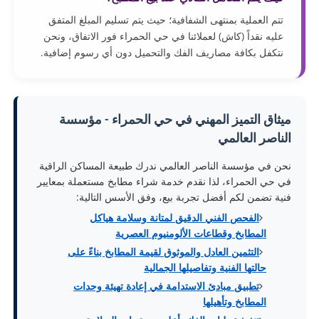
تتم العملية بمنتهى الشفافية؛ حيث يتم تسليم المبلغ المتفق
عليه نقداً (كاش) لعملائنا في حي الحمراء فور الاتفاق، ونحن
نتكفل بكافة مصاريف الفك والتحميل دون أي رسوم إضافية.
ميثاق التميز المهني في حي الحمراء - مؤسسة
الناصر العالمي
نحن في مؤسسة الناصر العالمي ندرك طبيعة المساكن الراقية
في حي الحمراء، لذا نقدم خدمة شراء مطابخ مستعملة بمعايير
فنية تضمن لكم أفضل تجربة بيع، وفق الأسس التالية:
الفحص الفني الدقيق لمتانة وسلامة هياكل
المطابخ وقطاعات الألومنيوم العصرية
التثمين العادل والموثوق لقيمة المطابخ بناءً على
حالتها الفنية وتفاصيلها الجمالية
تطبيق مبادئ الاستدامة في إعادة تهيئة وحدات
المطابخ وتأهيلها