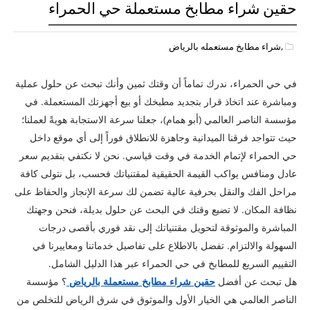
حقين شراء مطابخ مستعملة حي الحمراء
,شراء مطابخ مستعمله بالرياض
في حي الحمراء، ندرك تماماً أن وقتك ثمين وأنك تبحث عن حلول عملية
ومباشرة عند اتخاذ قرار بتجديد مطبخك أو بيع أجهزتك المستعملة. في
مؤسسة الناصر العالمي (أبو همام)، جعلنا سرعة الاستجابة هويةً لعملنا؛
حيث تتواجد فرقنا الميدانية وجاهزة للانطلاق فوراً إلى أي موقع داخل
حي الحمراء لإتمام الخدمة في وقت قياسي. نحن لا نكتفي بتقديم سعر
عادل ومنافس يواكب القيمة الحقيقية لمقتنياتك فحسب، بل نتولى كافة
مراحل الفك والنقل بحرفية عالية تضمن لك سرعة الإنجاز والحفاظ على
نظافة المكان. لا تضيع وقتك في البحث عن حلول بديلة، فنحن وجهتك
المباشرة والموثوقة لتحويل مقتنياتك إلى نقد فوري بأقصى درجات
السهولة والالتزام. تفضل بالاطلاع على تفاصيل خدماتنا ومعاييرنا في
التقييم السريع للمطابخ في حي الحمراء عبر هذا الدليل الشامل.
هل تبحث عن أفضل
حقين شراء مطابخ مستعملة بالرياض
؟ مؤسسة
الناصر العالمي هي الخيار الأول والموثوق في شرق الرياض للتخلص من