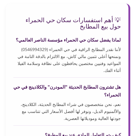
💡 أهم استفسارات سكان حي الحمراء
حول بيع المطابخ
لماذا يفضل سكان حي الحمراء مؤسسة الناصر العالمي؟
لأننا نقدر المطابخ الراقية في حي الحمراء (0546994329)
ونمنحها أعلى تثمين مالي كاش، مع الالتزام بالدقة التامة في
المواعيد وفنيين مختصين يحافظون على نظافة وسلامة الفيلا
أثناء الفك.
هل تشترون المطابخ الحديثة "المودرن" والكلادينج في حي
الحمراء؟
نعم، نحن متخصصون في شراء المطابخ الحديثة، الكلادينج،
والألمنيوم الدبل، ونوفر لها أفضل الأسعار التي تتناسب مع
جودتها العالية وموديلاتها العصرية.
كيف يتم التعامل المادي عند بيع المطبخ؟