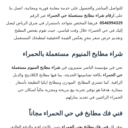
للتواصل المباشر والحصول على خدمة معاينة فورية ومجانية، اتصل بنا
على
ارقام شراء مطابخ مستعملة حي الحمراء
عبر الرقم
0546994329
. فريقنا المختص متواجد باستمرار في شرق الرياض ليصل
إليك في حي الحمراء خلال وقت قياسي، حيث نقوم بفحص المطبخ
وتقديم عرض سعر مجزٍ يعكس القيمة الحقيقية لمطبخك المستعمل.
شراء مطابخ المنيوم مستعملة بالحمراء
نحن في مؤسسة الناصر متميزون في
شراء مطابخ المنيوم مستعملة
حي الحمراء
بكافة تصاميمها الحديثة، بما فيها مطابخ الكلادينج والدبل
الراقية. كما نشتري المطابخ المودرن ومطابخ ايكيا النظيفة بأسعار
ممتازة. هدفنا هو توفير تجربة بيع مريحة ومجزية مالياً لسكان حي
الحمراء الراغبين في تجديد منازلهم.
فني فك مطابخ في حي الحمراء مجاناً
نوفر لك
فني فك مطابخ بحي الحمراء
يتميز بالاحترافية والدقة العالية،