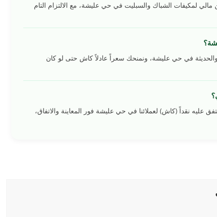
0546994329) نقدم أعلى تثمين مالي لمكيفات الشباك والسبليت في حي عليشة، مع الالتزام التام
شة؟
الحديثة في حي عليشة، ونمنحك سعراً عادلاً كاش حتى لو كان
؟
متفق عليه نقداً (كاش) لعملائنا في حي عليشة فور المعاينة والاتفاق،