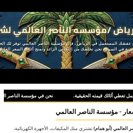
ياض /مؤسسه الناصر العالمي لشر
 عفشك المستعمل في الرياض ، فإن مؤسسة الناصر العالمي توفر لك الحل 
ديرية في السوق. نحن نخلصك من التكدس الزائد ونمنح أثاثك السعر العاد
عار - مؤسسة الناصر العالمي
العالمي (أبو همام)
تشتري منك المكيفات، الأجهزة الكهربائية،