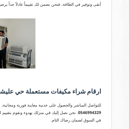
أنقى وتوفير في الطاقة، فنحن نضمن لك تقييماً عادلاً جداً ي
ارقام شراء مكيفات مستعملة حي عليشة 46994329
​للتواصل المباشر والحصول على خدمة معاينة فورية ومجانية، 
0546994329
. نحن نصل إليك في منزلك بهدوء ونقوم بتقييم ال
في السوق لضمان رضاك التام.