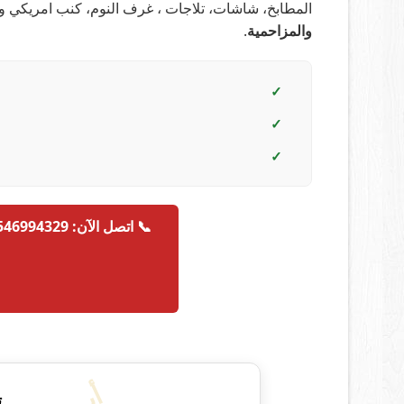
المطابخ، شاشات، تلاجات ، غرف النوم، كنب امريكي 
والمزاحمية
.
✓
✓
✓
📞 اتصل الآن: 0546994329
ت