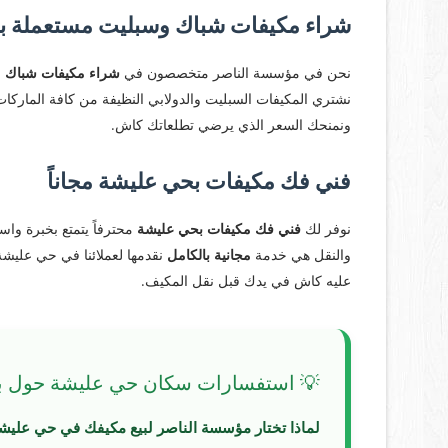
شراء مكيفات شباك وسبليت مستعملة 
​نحن في مؤسسة الناصر متخصصون في
شراء مكيفات شباك 
نشتري المكيفات السبليت والدولابي النظيفة من كافة الماركات 
ونمنحك السعر الذي يرضي تطلعاتك كاش.
فني فك مكيفات بحي عليشة مجاناً
​نوفر لك
فني فك مكيفات بحي عليشة
محترفاً يتمتع بخبرة واس
والنقل هي خدمة
مجانية بالكامل
نقدمها لعملائنا في حي عليشة،
عليه كاش في يدك قبل نقل المكيف.
💡 استفسارات سكان حي عليشة حول بي
لماذا تختار مؤسسة الناصر لبيع مكيفك في حي عليش