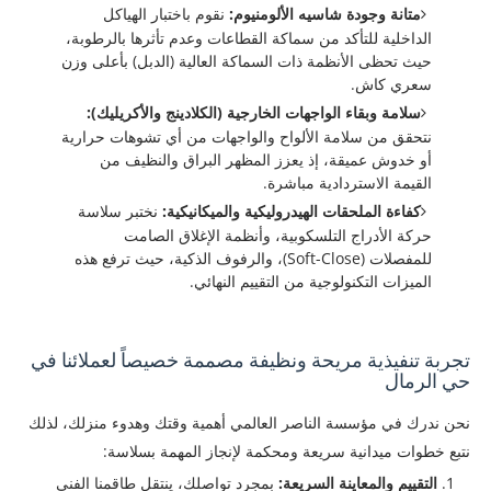
متانة وجودة شاسيه الألومنيوم:
نقوم باختبار الهياكل
الداخلية للتأكد من سماكة القطاعات وعدم تأثرها بالرطوبة،
حيث تحظى الأنظمة ذات السماكة العالية (الدبل) بأعلى وزن
سعري كاش.
سلامة وبقاء الواجهات الخارجية (الكلادينج والأكريليك):
نتحقق من سلامة الألواح والواجهات من أي تشوهات حرارية
أو خدوش عميقة، إذ يعزز المظهر البراق والنظيف من
القيمة الاستردادية مباشرة.
كفاءة الملحقات الهيدروليكية والميكانيكية:
نختبر سلاسة
حركة الأدراج التلسكوبية، وأنظمة الإغلاق الصامت
للمفصلات (Soft-Close)، والرفوف الذكية، حيث ترفع هذه
الميزات التكنولوجية من التقييم النهائي.
تجربة تنفيذية مريحة ونظيفة مصممة خصيصاً لعملائنا في
حي الرمال
​نحن ندرك في مؤسسة الناصر العالمي أهمية وقتك وهدوء منزلك، لذلك
نتبع خطوات ميدانية سريعة ومحكمة لإنجاز المهمة بسلاسة:
التقييم والمعاينة السريعة:
بمجرد تواصلك، ينتقل طاقمنا الفني