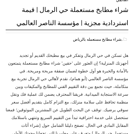
شراء مطابخ مستعملة حي الرمال | قيمة
استردادية مجزية | مؤسسة الناصر العالمي
,شراء مطابخ مستعمله بالرياض
هل تسكن في حي الرمال وتفكر في بيع مطبخك القديم أو تجديد
أجهزتك المنزلية؟ إن العثور على 'حقين' شراء مطابخ مستعملة يتمتعون
بالأمانة والخبرة هو أول خطوة لضمان صفقة مربحة ومريحة. في
مؤسسة الناصر العالمي (أبو همام)، نقدم لأهالي حي الرمال تجربة بيع
متكاملة، حيث نجمع بين دقة التقييم الفني للمطابخ والمكيفات وبين
سرعة الاستجابة الميدانية. فريقنا المحترف يضمن لك عملية فك ونقل
منظمة تحافظ على سلامة منزلك، مع التزام كامل بتقديم أفضل سعر
سوقي يرضيك. توقف عن البحث الطويل عن المشترين الموثوقين؛ فمعنا
ستحصل على خدمة احترافية تبدأ من التقييم السريع وتنتهي باستلامك
المقابل المادي في الحال. تصفح دليلنا الشامل حول [شراء أثاث
مستعمل حي الرمال] وتعرف على معاييرنا التي تجعلنا وجهتك الأولى