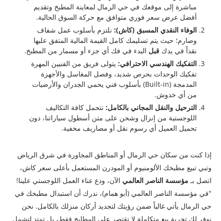
مباشرة إلى موقعك في حي الرمال لمعاينة المطبخ وتقديم
أفضل عرض سعر فوري متوافق مع حركة السوق الحالية.
الوفاء النقدي المسبق (كاش):
نلتزم بأسلوب عمل شفاف
وصارم؛ حيث يتم تسليمك كامل القيمة المالية المتفق عليها
نقداً في يدك
قبل
البدء في فك أي جزء أو مسمار من المطبخ.
التفكيك الهندسي الاحترافي:
يتولى فريق من الفنيين المهرة
تفكيك الوحدات بحرص شديد، وفصل المغاسل والأجهزة
المدمجة (Built-in) بأسلوب فني يحمي الجدران والأرضيات
من أي خدوش.
الترحيل والنقل المجاني بالكامل:
نتحمل كافة التكاليف
اللوجستية من إنزال وشحن على متن أسطول سياراتنا، دون
تحميل العميل أي رسوم نقل أو مصاريف مخفية.
إذا كنت من سكان حي الرمال أو المناطق المجاورة في شرق الرياض
وتبي تبيع مطبخك الألومنيوم أو المودرن المستعمل بأعلى سعر كاش،
اتصل بـ
مؤسسة الناصر العالمي
الآن، ودع عناء العمل اللوجستي علينا!
​"في مؤسسة الناصر العالمي (أبو همام)، ندرك أن استبدال مطبخك في
حي الرمال يأتي غالباً ضمن رؤيتك لتجديد أركان منزلك بالكامل. نحن
نوفر لك تجربة بيع متكاملة لا تقتصر على المطابخ فقط، بل تمتد لتشمل