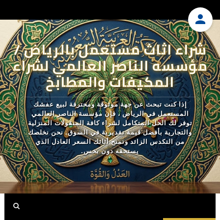
شراء اثاث مستعمل بالرياض /
مؤسسه الناصر العالمي لشراء
المكيفات والمطابخ
إذا كنت تبحث عن جهة موثوقة ومحترفة لبيع عفشك
المستعمل في الرياض ، فإن مؤسسة الناصر العالمي
توفر لك الحل المتكامل لشراء كافة المنقولات المنزلية
والتجارية بأفضل قيمة تقديرية في السوق. نحن نخلصك
من التكدس الزائد ونمنح أثاثك السعر العادل الذي
يستحقه دون بخس.