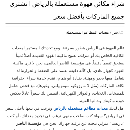
شراء مكائن قهوة مستعملة بالرياض | نشتري
جميع الماركات بأفضل سعر
,شراء معدات المطاعم المستعملة
عالم القهوة في الرياض يتطور بسرعة، ومع تحديثك المستمر لمعدات
الكافيه الخاص بك أو منزلك، تصبح ماكينة القهوة القديمة أصلاً ثميناً
يستحق تقييماً دقيقاً. في مؤسسة الناصر العالمي، نحن لا نرى ماكينة
القهوة كجهاز عادي، بل كآلة دقيقة تعتمد على الضغط والحرارة؛ لذا
نتعامل معها بحذر ومهنية. بقيادة أبو همام، نقدم خدمة شراء احترافية
لكافة الماركات (مثل لا مارزوكو، سيمونيللي، وغيرها)، مع فحص شامل
للمضخات، الغلايات، والدوائر الكهربائية، لنضمن لك سعراً عادلاً يعكس
جودة ماكينتك وحالتها الفنية.
هل لديك
معدات مطاعم مستعمله بالرياض
وترغب في بيعها بأعلى سعر
في الرياض؟ سواء كنت صاحب مقهى ترغب في تجديد معداتك، أو كنت
"باريستا" منزلي تبحث عن ترقية جهازك، نحن في
مؤسسة الناصر