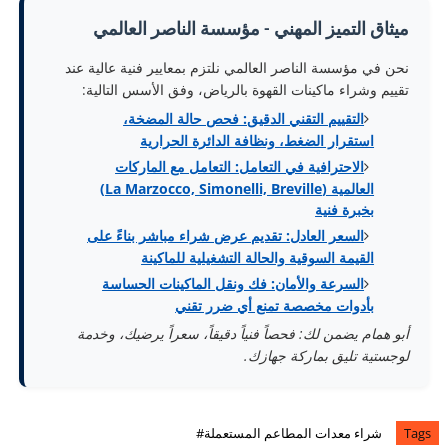
ميثاق التميز المهني - مؤسسة الناصر العالمي
نحن في مؤسسة الناصر العالمي نلتزم بمعايير فنية عالية عند
تقييم وشراء ماكينات القهوة بالرياض، وفق الأسس التالية:
التقييم التقني الدقيق: فحص حالة المضخة،
استقرار الضغط، ونظافة الدائرة الحرارية
الاحترافية في التعامل: التعامل مع الماركات
العالمية (La Marzocco, Simonelli, Breville)
بخبرة فنية
السعر العادل: تقديم عرض شراء مباشر بناءً على
القيمة السوقية والحالة التشغيلية للماكينة
السرعة والأمان: فك ونقل الماكينات الحساسة
بأدوات مخصصة تمنع أي ضرر تقني
أبو همام يضمن لك: فحصاً فنياً دقيقاً، سعراً يرضيك، وخدمة
لوجستية تليق بماركة جهازك.
Tags
شراء معدات المطاعم المستعملة#