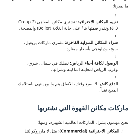
ما يميزنا:
تقييم المكائن الاحترافية:
نشتري مكائن المقاهي (Group 2
& 3) ونقدر قيمتها بناءً على حالة الغلاية (Boiler) والمضخة.
شراء المكائن المنزلية الفاخرة:
نشتري ماركات بريفيل،
سيج، وديلونجي بأسعار ممتازة.
الوصول لكافة أحياء الرياض:
نصلك في شمال، شرق،
وغرب الرياض لمعاينة الماكينة وشرائها.
الدفع كاش:
لا نضيع وقتك، الاتفاق يتم والبيع ينتهي باستلامك
المبلغ نقداً.
ماركات مكائن القهوة التي نشتريها
نحن مهتمون بشراء الماركات العالمية الشهيرة، ومنها:
المكائن الاحترافية (Commercial):
مثل لا مارزوكو (La