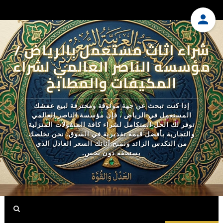
شراء اثاث مستعمل بالرياض /
مؤسسه الناصر العالمي لشراء
المكيفات والمطابخ
إذا كنت تبحث عن جهة موثوقة ومحترفة لبيع عفشك
المستعمل في الرياض ، فإن مؤسسة الناصر العالمي
توفر لك الحل المتكامل لشراء كافة المنقولات المنزلية
والتجارية بأفضل قيمة تقديرية في السوق. نحن نخلصك
من التكدس الزائد ونمنح أثاثك السعر العادل الذي
يستحقه دون بخس.