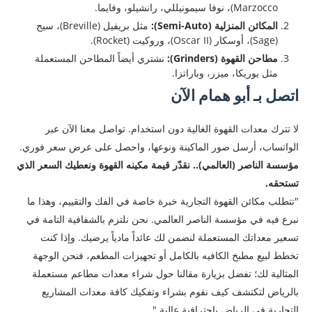
Marzocco)، نوفا سيمونيللي، رانشيلو، وفايما.
المكائن المنزلية (Semi-Auto):
مثل بريفيل (Breville)، سيج
(Sage)، أوسكار (Oscar II)، وروكيت (Rocket).
مطاحن القهوة (Grinders):
نشتري أيضاً المطاحن المستعملة
مثل يوريكا، ميزر، وباراتزا.
اتصل بـ أبو همام الآن
لا تترك معدات القهوة الغالية دون استخدام. تواصل معنا الآن عبر
الواتساب، أرسل صور الماكينة ونوعها، واحصل على عرض سعر فوري.
مؤسسة الناصر (العالمي).. نقدّر قيمة مكينه القهوة ونعطيك السعر الذي
تستحقه.
"تتطلب مكائن القهوة التجارية خبرة خاصة في الفك والتقييم، وهذا ما
نبرع فيه في مؤسسة الناصر العالمي. نحن نلتزم بالشفافية التامة في
تسعير معداتك المستعملة لنضمن لك عائداً مادياً يرضيك. وإذا كنت
تخطط لبيع مطبخ الكافيه بالكامل أو تجهيزات المطعم، فنحن الوجهة
المثالية لك؛ تفضل بزيارة مقالنا حول شراء معدات مطاعم مستعملة
بالرياض لتكتشف كيف نقوم بشراء وتفكيك كافة معدات المشاريع
التجارية في الرياض باحترافية عالية."