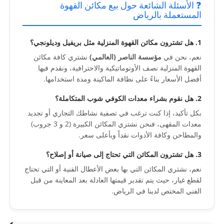
❓ الأسئلة الشائعة حول بيع مكائن القهوة
المستعملة بالرياض
1. هل تشترون مكائن القهوة المنزلية مثل بريفيل وديلونجي؟
نعم، نحن في
مؤسسة الناصر (العالمي)
نشتري كافة مكائن
القهوة المنزلية نصف الأوتوماتيكية والاحترافية، ونقدم فيها
أفضل الأسعار بناءً على نظافة الماكينة ومدة استخدامها.
2. هل نقوم بشراء معدات الكوفي شوب المتكاملة؟
بكل تأكيد، إذا كنت ترغب في تصفية نشاطك التجاري أو تجديد
معدات المقهى، فنحن نشتري المكائن الكبيرة (2 و 3 جروب)
والمطاحن وكافة الأدوات نقداً وبأعلى سعر.
3. هل تشترون المكائن التي تحتاج إلى صيانة أو إصلاح؟
نعم، نشتري المكائن التي بها بعض الأعطال الفنية أو التي تحتاج
لقطع غيار، حيث يتم تقدير قيمتها العادلة بعد المعاينة من قبل
الفني المختص لدينا في الرياض.