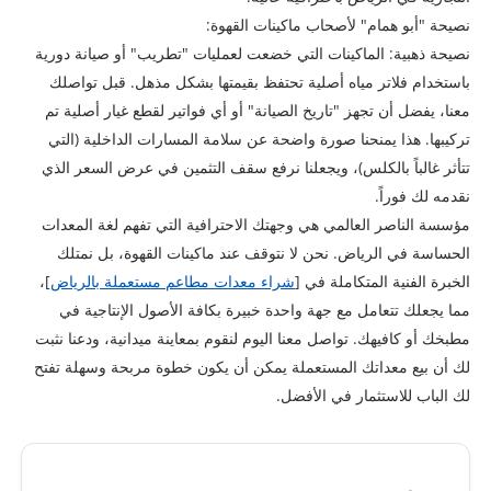
نصيحة "أبو همام" لأصحاب ماكينات القهوة:
​نصيحة ذهبية: الماكينات التي خضعت لعمليات "تطريب" أو صيانة دورية
باستخدام فلاتر مياه أصلية تحتفظ بقيمتها بشكل مذهل. قبل تواصلك
معنا، يفضل أن تجهز "تاريخ الصيانة" أو أي فواتير لقطع غيار أصلية تم
تركيبها. هذا يمنحنا صورة واضحة عن سلامة المسارات الداخلية (التي
تتأثر غالباً بالكلس)، ويجعلنا نرفع سقف التثمين في عرض السعر الذي
نقدمه لك فوراً.
مؤسسة الناصر العالمي هي وجهتك الاحترافية التي تفهم لغة المعدات
الحساسة في الرياض. نحن لا نتوقف عند ماكينات القهوة، بل نمتلك
الخبرة الفنية المتكاملة في [
شراء معدات مطاعم مستعملة بالرياض
]،
مما يجعلك تتعامل مع جهة واحدة خبيرة بكافة الأصول الإنتاجية في
مطبخك أو كافيهك. تواصل معنا اليوم لنقوم بمعاينة ميدانية، ودعنا نثبت
لك أن بيع معداتك المستعملة يمكن أن يكون خطوة مربحة وسهلة تفتح
لك الباب للاستثمار في الأفضل.